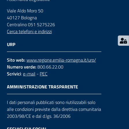
Viale Aldo Moro 50
Contatti
40127 Bologna
Centralino 051 5275226
Cerca telefoni e indirizzi
Seguici
su
URP
Sito web:
www.regione.emilia-romagna.it/urp/
Numero verde:
800.66.22.00
Scrivici
:
e-mail
-
PEC
AMMINISTRAZIONE TRASPARENTE
I dati personali pubblicati sono riutilizzabili solo
alle condizioni previste dalla direttiva comunitaria
2003/98/CE e dal d.lgs. 36/2006