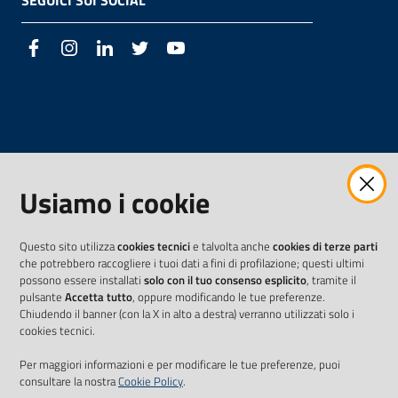
SEGUICI SUI SOCIAL
Facebook
Instagram
LinkedIn
Twitter
Youtube
Usiamo i cookie
Questo sito utilizza
cookies tecnici
e talvolta anche
cookies di terze parti
che potrebbero raccogliere i tuoi dati a fini di profilazione; questi ultimi
possono essere installati
solo con il tuo consenso esplicito
, tramite il
pulsante
Accetta tutto
, oppure modificando le tue preferenze.
Chiudendo il banner (con la X in alto a destra) verranno utilizzati solo i
cookies tecnici.
Per maggiori informazioni e per modificare le tue preferenze, puoi
consultare la nostra
Cookie Policy
.