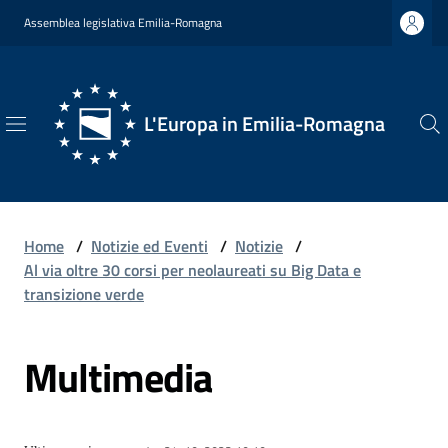
Vai al contenuto
Vai alla navigazione
Vai al footer
Assemblea legislativa Emilia-Romagna
L'Europa in Emilia-Romagna
L'Europa
in
Emilia-
Romagna
Home
/
Notizie ed Eventi
/
Notizie
/
Al via oltre 30 corsi per neolaureati su Big Data e
transizione verde
Chi
Multimedia
Siamo
Opportunità