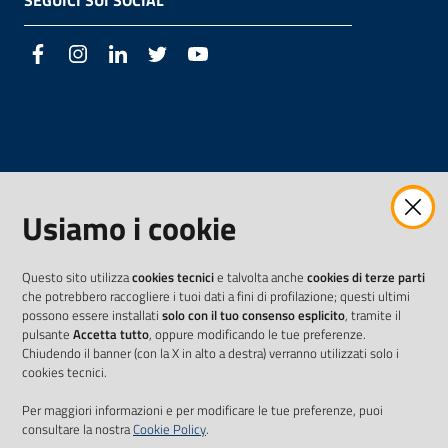
SEGUICI SUI SOCIAL
Facebook
Instagram
LinkedIn
Twitter
Youtube
Usiamo i cookie
Questo sito utilizza
cookies tecnici
e talvolta anche
cookies di terze parti
che potrebbero raccogliere i tuoi dati a fini di profilazione; questi ultimi
possono essere installati
solo con il tuo consenso esplicito
, tramite il
pulsante
Accetta tutto
, oppure modificando le tue preferenze.
Chiudendo il banner (con la X in alto a destra) verranno utilizzati solo i
cookies tecnici.
Per maggiori informazioni e per modificare le tue preferenze, puoi
consultare la nostra
Cookie Policy
.