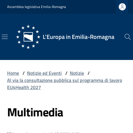
Vai al contenuto
Vai alla navigazione
Vai al footer
Assemblea legislativa Emilia-Romagna
L'Europa in Emilia-Romagna
L'Europa
in
Emilia-
Romagna
Home
/
Notizie ed Eventi
/
Notizie
/
Al via la consultazione pubblica sul programma di lavoro
EU4Health 2027
Chi
Multimedia
Siamo
Opportunità