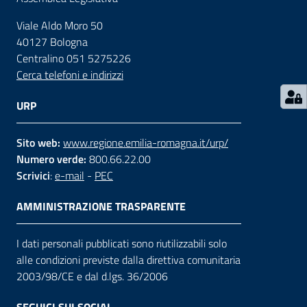
Viale Aldo Moro 50
Contatti
40127 Bologna
Centralino 051 5275226
Cerca telefoni e indirizzi
Seguici
su
URP
Sito web:
www.regione.emilia-romagna.it/urp/
Numero verde:
800.66.22.00
Scrivici
:
e-mail
-
PEC
AMMINISTRAZIONE TRASPARENTE
I dati personali pubblicati sono riutilizzabili solo
alle condizioni previste dalla direttiva comunitaria
2003/98/CE e dal d.lgs. 36/2006