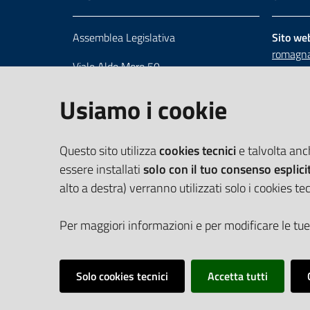
Assemblea Legislativa
Sito we
romagna
Viale Aldo Moro 50
Numero 
40127 Bologna
Scrivici
Usiamo i cookie
Centralino 051 5275226
Cerca telefoni e indirizzi
Questo sito utilizza
cookies tecnici
e talvolta an
essere installati
solo con il tuo consenso esplici
alto a destra) verranno utilizzati solo i cookies tec
Per maggiori informazioni e per modificare le tue
Solo cookies tecnici
Accetta tutti
Vai alla pagina
Cookie Policy
Privacy policy
Dichiarazione d