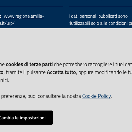
b:
www.regione.emilia-
I dati personali pubblicati sono
.it/urp/
riutilizzabili solo alle condizioni 
verde:
800.66.22.00
dalla direttiva comunitaria 200
:
e-mail
-
PEC
e dal d.lgs. 36/2006
che
cookies di terze parti
che potrebbero raccogliere i tuoi dati
to
, tramite il pulsante
Accetta tutto
, oppure modificando le tu
nici.
 preferenze, puoi consultare la nostra
Cookie Policy
.
Cambia le impostazioni
Impostazioni cookie
i accessibilità