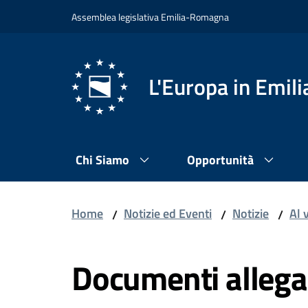
Vai al contenuto
Vai alla navigazione
Vai al footer
Assemblea legislativa Emilia-Romagna
L'Europa in Emi
Chi Siamo
Opportunità
Home
Notizie ed Eventi
Notizie
Al 
/
/
/
Documenti allega