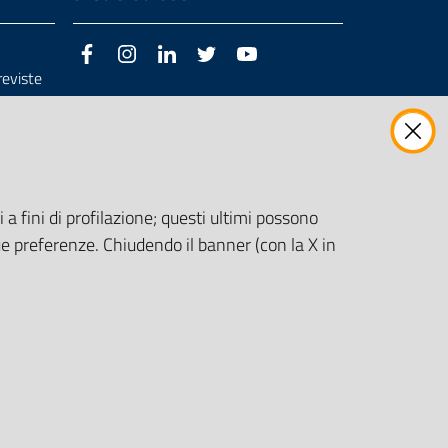
Facebook
Instagram
LinkedIn
Twitter
Youtube
previste
3/98/CE
 a fini di profilazione; questi ultimi possono
e preferenze. Chiudendo il banner (con la X in