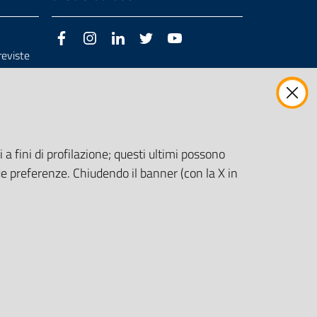
Facebook
Instagram
LinkedIn
Twitter
Youtube
previste
3/98/CE
 a fini di profilazione; questi ultimi possono
e preferenze. Chiudendo il banner (con la X in