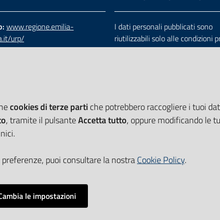
b:
www.regione.emilia-
I dati personali pubblicati sono
.it/urp/
riutilizzabili solo alle condizioni 
verde:
800.66.22.00
dalla direttiva comunitaria 200
:
e-mail
-
PEC
e dal d.lgs. 36/2006
che
cookies di terze parti
che potrebbero raccogliere i tuoi dati
to
, tramite il pulsante
Accetta tutto
, oppure modificando le tu
nici.
 preferenze, puoi consultare la nostra
Cookie Policy
.
Cambia le impostazioni
Impostazioni cookie
i accessibilità