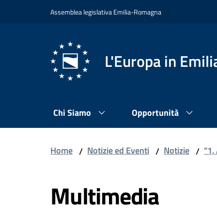
Vai al contenuto
Vai alla navigazione
Vai al footer
Assemblea legislativa Emilia-Romagna
L'Europa in Emi
Chi Siamo
Opportunità
Home
Notizie ed Eventi
Notizie
“1,
/
/
/
Multimedia