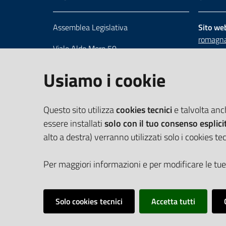
Assemblea Legislativa
Sito we
romagna
Viale Aldo Moro 50
Numero 
40127 Bologna
Scrivici
Usiamo i cookie
Centralino 051 5275226
Cerca telefoni e indirizzi
Questo sito utilizza
cookies tecnici
e talvolta an
essere installati
solo con il tuo consenso esplici
alto a destra) verranno utilizzati solo i cookies tec
Per maggiori informazioni e per modificare le tue
Solo cookies tecnici
Accetta tutti
Vai alla pagina
Cookie Policy
Privacy policy
Dichiarazione d