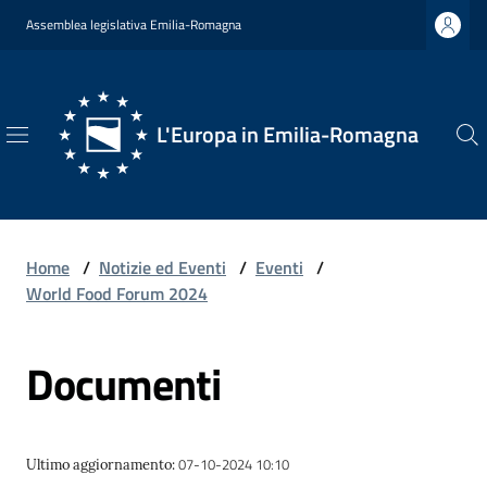
Vai al contenuto
Vai alla navigazione
Vai al footer
Assemblea legislativa Emilia-Romagna
L'Europa in Emilia-Romagna
L'Europa
in
Emilia-
Romagna
Home
/
Notizie ed Eventi
/
Eventi
/
World Food Forum 2024
Documenti
Chi
Siamo
07-10-2024 10:10
Ultimo aggiornamento
:
Opportunità