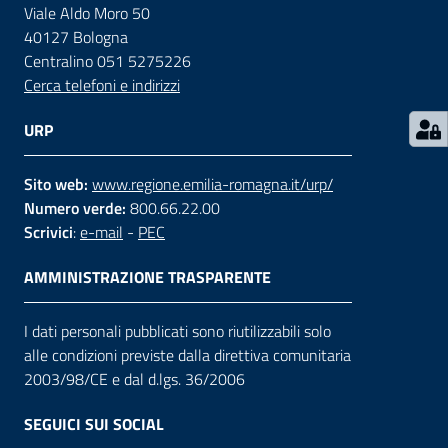
Viale Aldo Moro 50
40127 Bologna
Contatti
Centralino 051 5275226
Cerca telefoni e indirizzi
Seguici
URP
su
Sito web:
www.regione.emilia-romagna.it/urp/
Numero verde:
800.66.22.00
Scrivici
:
e-mail
-
PEC
AMMINISTRAZIONE TRASPARENTE
I dati personali pubblicati sono riutilizzabili solo
alle condizioni previste dalla direttiva comunitaria
2003/98/CE e dal d.lgs. 36/2006
SEGUICI SUI SOCIAL