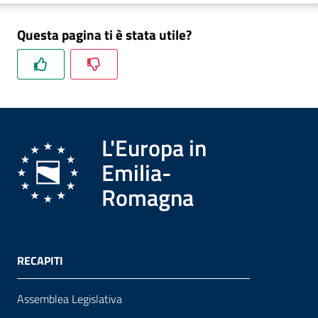
Questa pagina ti è stata utile?
Formazione
Notizie
ed
L'Europa in
eventi
Emilia-
Romagna
Partecipazione
Approfondimenti
RECAPITI
Assemblea Legislativa