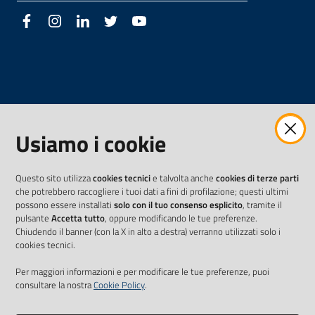
Facebook
Instagram
LinkedIn
Twitter
Youtube
Usiamo i cookie
Questo sito utilizza
cookies tecnici
e talvolta anche
cookies di terze parti
che potrebbero raccogliere i tuoi dati a fini di profilazione; questi ultimi
possono essere installati
solo con il tuo consenso esplicito
, tramite il
pulsante
Accetta tutto
, oppure modificando le tue preferenze.
Chiudendo il banner (con la X in alto a destra) verranno utilizzati solo i
cookies tecnici.
Per maggiori informazioni e per modificare le tue preferenze, puoi
consultare la nostra
Cookie Policy
.