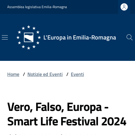
Vai al contenuto
Vai alla navigazione
Vai al footer
Assemblea legislativa Emilia-Romagna
L'Europa in Emilia-Romagna
L'Europa
in
Emilia-
Romagna
Home
/
Notizie ed Eventi
/
Eventi
Vero, Falso, Europa -
Chi
Salta al contenuto
Siamo
Smart Life Festival 2024
Opportunità