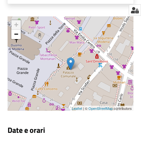
+
−
Leaflet
| ©
OpenStreetMap
contributors
Date e orari