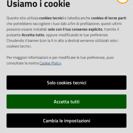
Usiamo i cookie
Questo sito utilizza
cookies tecnici
e talvolta anche
cookies di terze parti
che potrebbero raccogliere i tuoi dati a fini di profilazione; questi ultimi
possono essere installati
solo con il tuo consenso esplicito
, tramite il
pulsante
Accetta tutto
, oppure modificando le tue preferenze.
Chiudendo il banner (con la X in alto a destra) verranno utilizzati solo i
cookies tecnici.
Per maggiori informazioni e per modificare le tue preferenze, puoi
consultare la nostra
Cookie Policy
.
Solo cookies tecnici
Vai alla pagina
Accetta tutti
Cookie Policy
Privacy policy
Cambia le impostazioni
Dichiarazione di accessibilità