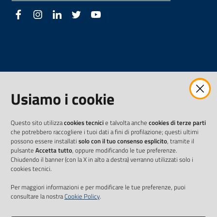
Facebook
Instagram
LinkedIn
Twitter
Youtube
Usiamo i cookie
Questo sito utilizza
cookies tecnici
e talvolta anche
cookies di terze parti
che potrebbero raccogliere i tuoi dati a fini di profilazione; questi ultimi
possono essere installati
solo con il tuo consenso esplicito
, tramite il
pulsante
Accetta tutto
, oppure modificando le tue preferenze.
Chiudendo il banner (con la X in alto a destra) verranno utilizzati solo i
cookies tecnici.
Per maggiori informazioni e per modificare le tue preferenze, puoi
consultare la nostra
Cookie Policy
.