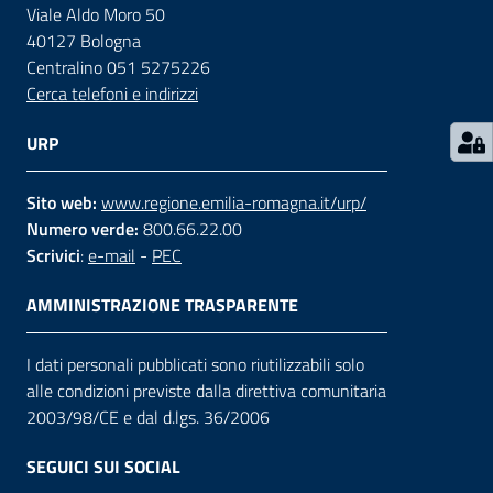
Viale Aldo Moro 50
40127 Bologna
Contatti
Centralino 051 5275226
Cerca telefoni e indirizzi
Seguici
URP
su
Sito web:
www.regione.emilia-romagna.it/urp/
Numero verde:
800.66.22.00
Scrivici
:
e-mail
-
PEC
AMMINISTRAZIONE TRASPARENTE
I dati personali pubblicati sono riutilizzabili solo
alle condizioni previste dalla direttiva comunitaria
2003/98/CE e dal d.lgs. 36/2006
SEGUICI SUI SOCIAL