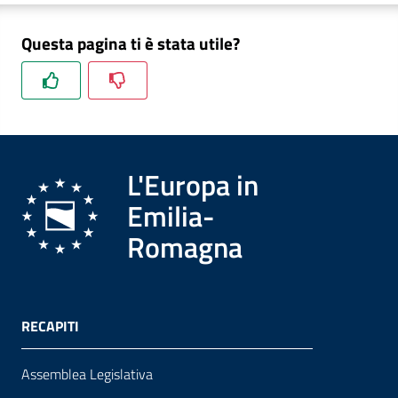
Questa pagina ti è stata utile?
Formazione
Notizie
ed
L'Europa in
eventi
Emilia-
Romagna
Partecipazione
Approfondimenti
RECAPITI
Assemblea Legislativa