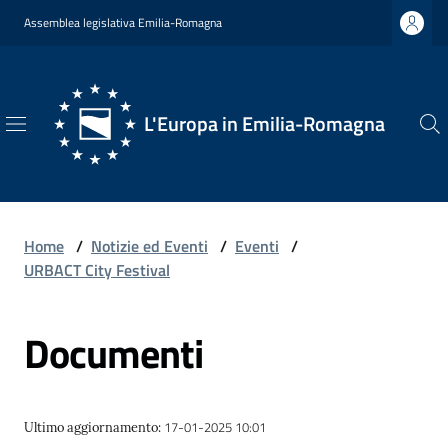
Vai al contenuto
Vai alla navigazione
Vai al footer
Assemblea legislativa Emilia-Romagna
L'Europa in Emilia-Romagna
L'Europa
in
Emilia-
Romagna
Home
/
Notizie ed Eventi
/
Eventi
/
URBACT City Festival
Documenti
Chi
Siamo
17-01-2025 10:01
Ultimo aggiornamento
:
Opportunità