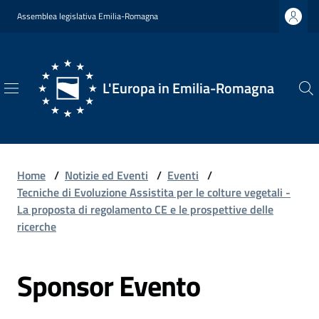
Vai al contenuto
Vai alla navigazione
Vai al footer
Assemblea legislativa Emilia-Romagna
L'Europa in Emilia-Romagna
L'Europa
in
Emilia-
Romagna
Home
/
Notizie ed Eventi
/
Eventi
/
Tecniche di Evoluzione Assistita per le colture vegetali -
La proposta di regolamento CE e le prospettive delle
ricerche
Chi
Siamo
Sponsor Evento
Opportunità