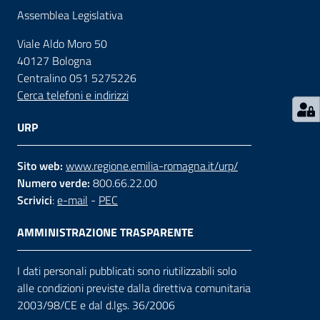
Assemblea Legislativa
Contatti
Viale Aldo Moro 50
40127 Bologna
Centralino 051 5275226
Seguici
Cerca telefoni e indirizzi
su
URP
Sito web:
www.regione.emilia-romagna.it/urp/
Numero verde:
800.66.22.00
Scrivici
:
e-mail
-
PEC
AMMINISTRAZIONE TRASPARENTE
I dati personali pubblicati sono riutilizzabili solo
alle condizioni previste dalla direttiva comunitaria
2003/98/CE e dal d.lgs. 36/2006