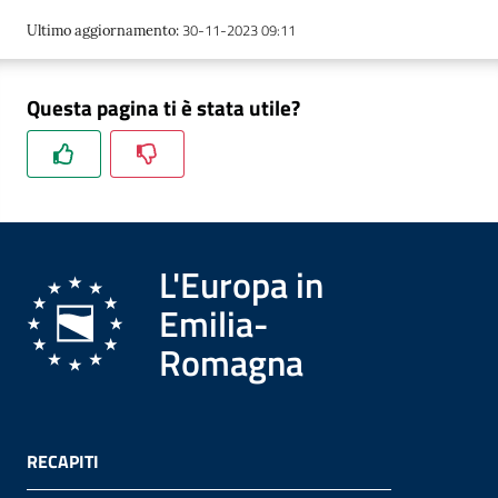
30-11-2023 09:11
Ultimo aggiornamento
:
Formazione
Questa pagina ti è stata utile?
Notizie
ed
eventi
L'Europa in
Emilia-
Partecipazione
Romagna
Approfondimenti
RECAPITI