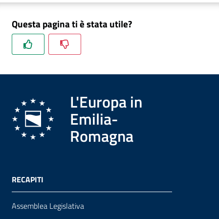
Questa pagina ti è stata utile?
Formazione
Notizie
ed
L'Europa in
eventi
Emilia-
Romagna
Partecipazione
Approfondimenti
RECAPITI
Assemblea Legislativa