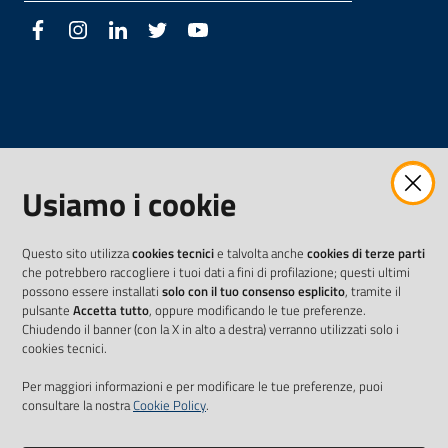
Facebook
Instagram
LinkedIn
Twitter
Youtube
Usiamo i cookie
Questo sito utilizza
cookies tecnici
e talvolta anche
cookies di terze parti
che potrebbero raccogliere i tuoi dati a fini di profilazione; questi ultimi
possono essere installati
solo con il tuo consenso esplicito
, tramite il
pulsante
Accetta tutto
, oppure modificando le tue preferenze.
Chiudendo il banner (con la X in alto a destra) verranno utilizzati solo i
cookies tecnici.
Per maggiori informazioni e per modificare le tue preferenze, puoi
consultare la nostra
Cookie Policy
.