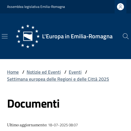
Vai al contenuto
Vai alla navigazione
Vai al footer
Assemblea legislativa Emilia-Romagna
L'Europa in Emilia-Romagna
L'Europa
in
Emilia-
Romagna
Home
/
Notizie ed Eventi
/
Eventi
/
Settimana europea delle Regioni e delle Città 2025
Documenti
Chi
Siamo
18-07-2025 08:07
Ultimo aggiornamento
:
Opportunità