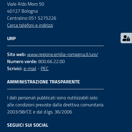
Viale Aldo Moro 50
40127 Bologna
Contatti
Centralino 051 5275226
Cerca telefoni e indirizzi
Seguici
URP
su
Sito web:
www.regione.emilia-romagna.it/urp/
Numero verde:
800.66.22.00
Scrivici
:
e-mail
-
PEC
AMMINISTRAZIONE TRASPARENTE
I dati personali pubblicati sono riutilizzabili solo
alle condizioni previste dalla direttiva comunitaria
2003/98/CE e dal d.lgs. 36/2006
SEGUICI SUI SOCIAL