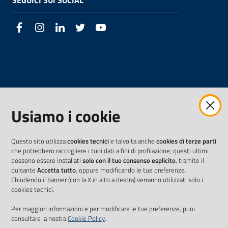
SEGUICI SUI SOCIAL
Facebook
Instagram
LinkedIn
Twitter
Youtube
Usiamo i cookie
Questo sito utilizza
cookies tecnici
e talvolta anche
cookies di terze parti
che potrebbero raccogliere i tuoi dati a fini di profilazione; questi ultimi
possono essere installati
solo con il tuo consenso esplicito
, tramite il
pulsante
Accetta tutto
, oppure modificando le tue preferenze.
Chiudendo il banner (con la X in alto a destra) verranno utilizzati solo i
cookies tecnici.
Per maggiori informazioni e per modificare le tue preferenze, puoi
consultare la nostra
Cookie Policy
.