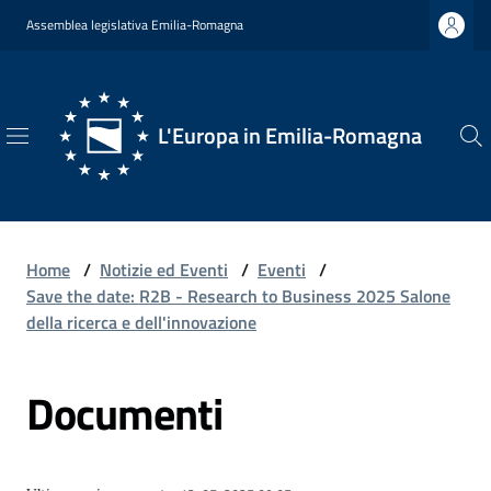
Vai al contenuto
Vai alla navigazione
Vai al footer
Assemblea legislativa Emilia-Romagna
L'Europa in Emilia-Romagna
L'Europa
in
Emilia-
Romagna
Home
/
Notizie ed Eventi
/
Eventi
/
Save the date: R2B - Research to Business 2025 Salone
della ricerca e dell'innovazione
Chi
Documenti
Siamo
Opportunità