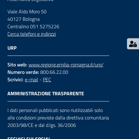
Viale Aldo Moro 50
Contatti
40127 Bologna
Centralino 051 5275226
Cerca telefoni e indirizzi
Seguici
su
URP
Sito web:
www.regione.emilia-romagna.it/urp/
Numero verde:
800.66.22.00
Scrivici
:
e-mail
-
PEC
AMMINISTRAZIONE TRASPARENTE
I dati personali pubblicati sono riutilizzabili solo
alle condizioni previste dalla direttiva comunitaria
2003/98/CE e dal d.lgs. 36/2006