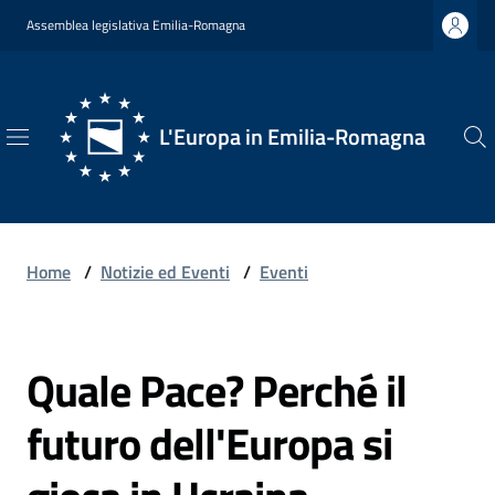
Vai al contenuto
Vai alla navigazione
Vai al footer
Assemblea legislativa Emilia-Romagna
L'Europa in Emilia-Romagna
L'Europa
in
Emilia-
Romagna
Home
/
Notizie ed Eventi
/
Eventi
Quale Pace? Perché il
Chi
Salta al contenuto
Siamo
futuro dell'Europa si
Opportunità