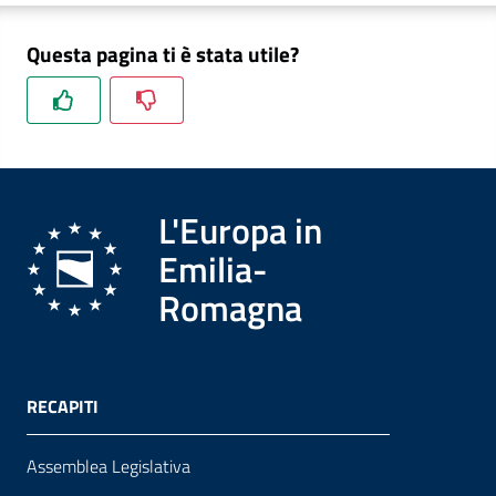
Questa pagina ti è stata utile?
Formazione
Notizie
ed
L'Europa in
eventi
Emilia-
Romagna
Partecipazione
Approfondimenti
RECAPITI
Assemblea Legislativa