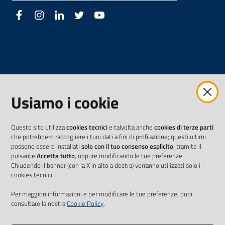
Facebook
Instagram
LinkedIn
Twitter
Youtube
Usiamo i cookie
Questo sito utilizza
cookies tecnici
e talvolta anche
cookies di terze parti
che potrebbero raccogliere i tuoi dati a fini di profilazione; questi ultimi
possono essere installati
solo con il tuo consenso esplicito
, tramite il
pulsante
Accetta tutto
, oppure modificando le tue preferenze.
Chiudendo il banner (con la X in alto a destra) verranno utilizzati solo i
cookies tecnici.
Per maggiori informazioni e per modificare le tue preferenze, puoi
consultare la nostra
Cookie Policy
.