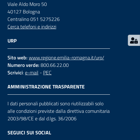
Viale Aldo Moro 50
40127 Bologna
Contatti
Centralino 051 5275226
Cerca telefoni e indirizzi
Seguici
URP
su
Sito web:
www.regione.emilia-romagna.it/urp/
Numero verde:
800.66.22.00
Scrivici
:
e-mail
-
PEC
AMMINISTRAZIONE TRASPARENTE
I dati personali pubblicati sono riutilizzabili solo
alle condizioni previste dalla direttiva comunitaria
2003/98/CE e dal d.lgs. 36/2006
SEGUICI SUI SOCIAL