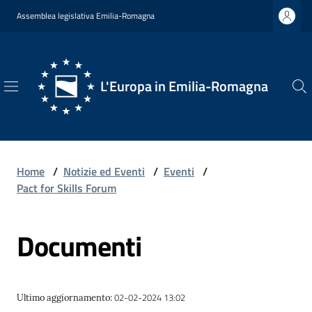
Vai al contenuto
Vai alla navigazione
Vai al footer
Assemblea legislativa Emilia-Romagna
L'Europa in Emilia-Romagna
L'Europa
in
Emilia-
Romagna
Home
/
Notizie ed Eventi
/
Eventi
/
Pact for Skills Forum
Documenti
Chi
Siamo
02-02-2024 13:02
Ultimo aggiornamento
:
Opportunità