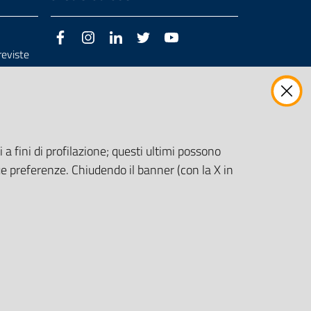
Facebook
Instagram
LinkedIn
Twitter
Youtube
previste
3/98/CE
 a fini di profilazione; questi ultimi possono
e preferenze. Chiudendo il banner (con la X in