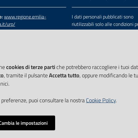
b:
www.regione.emilia-
I dati personali pubblicati sono
.it/urp/
riutilizzabili solo alle condizioni 
verde:
800.66.22.00
dalla direttiva comunitaria 200
:
e-mail
-
PEC
e dal d.lgs. 36/2006
che
cookies di terze parti
che potrebbero raccogliere i tuoi dati
to
, tramite il pulsante
Accetta tutto
, oppure modificando le tu
nici.
 preferenze, puoi consultare la nostra
Cookie Policy
.
Cambia le impostazioni
Impostazioni cookie
i accessibilità