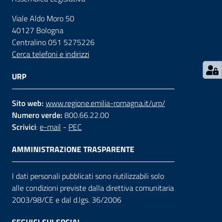
Viale Aldo Moro 50
Contatti
40127 Bologna
Centralino 051 5275226
Cerca telefoni e indirizzi
Seguici
su
URP
Sito web:
www.regione.emilia-romagna.it/urp/
Numero verde:
800.66.22.00
Scrivici
:
e-mail
-
PEC
AMMINISTRAZIONE TRASPARENTE
I dati personali pubblicati sono riutilizzabili solo
alle condizioni previste dalla direttiva comunitaria
2003/98/CE e dal d.lgs. 36/2006