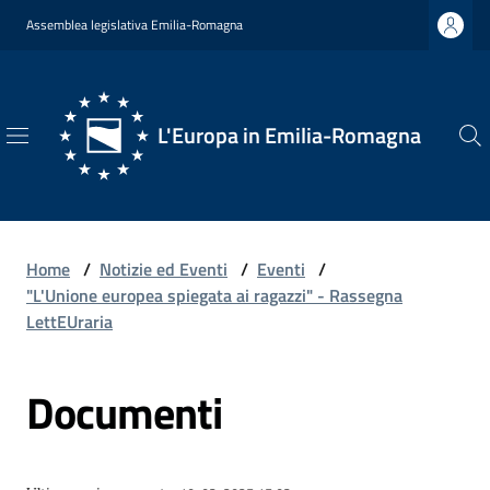
Vai al contenuto
Vai alla navigazione
Vai al footer
Assemblea legislativa Emilia-Romagna
L'Europa in Emilia-Romagna
L'Europa
in
Emilia-
Romagna
Home
/
Notizie ed Eventi
/
Eventi
/
"L'Unione europea spiegata ai ragazzi" - Rassegna
LettEUraria
Chi
Documenti
Siamo
Opportunità