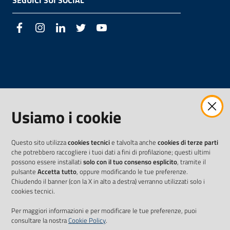
SEGUICI SUI SOCIAL
Facebook
Instagram
LinkedIn
Twitter
Youtube
Usiamo i cookie
Questo sito utilizza
cookies tecnici
e talvolta anche
cookies di terze parti
che potrebbero raccogliere i tuoi dati a fini di profilazione; questi ultimi
possono essere installati
solo con il tuo consenso esplicito
, tramite il
pulsante
Accetta tutto
, oppure modificando le tue preferenze.
Chiudendo il banner (con la X in alto a destra) verranno utilizzati solo i
cookies tecnici.
Per maggiori informazioni e per modificare le tue preferenze, puoi
consultare la nostra
Cookie Policy
.