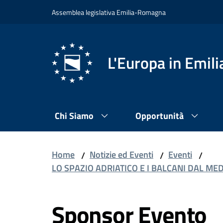
Vai al contenuto
Vai alla navigazione
Vai al footer
Assemblea legislativa Emilia-Romagna
L'Europa in Emi
Chi Siamo
Opportunità
Home
Notizie ed Eventi
Eventi
/
/
/
LO SPAZIO ADRIATICO E I BALCANI DAL MEDI
Sponsor Evento