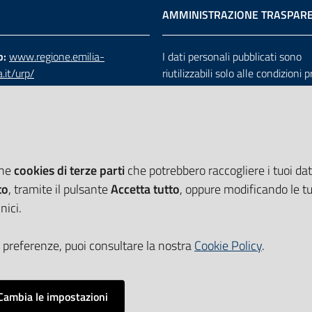
AMMINISTRAZIONE TRASPAR
b:
www.regione.emilia-
I dati personali pubblicati sono
.it/urp/
riutilizzabili solo alle condizioni 
verde:
800.66.22.00
dalla direttiva comunitaria 200
:
e-mail
-
PEC
e dal d.lgs. 36/2006
che
cookies di terze parti
che potrebbero raccogliere i tuoi dati
to
, tramite il pulsante
Accetta tutto
, oppure modificando le tu
nici.
 preferenze, puoi consultare la nostra
Cookie Policy
.
Cambia le impostazioni