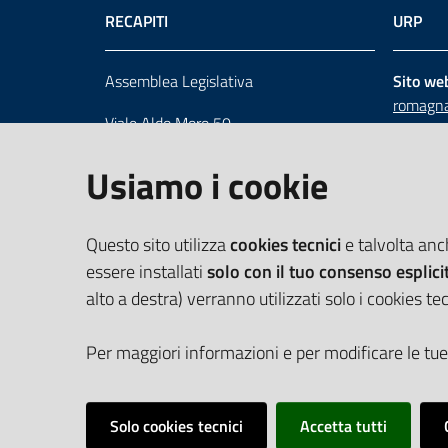
RECAPITI
URP
Assemblea Legislativa
Sito we
romagna
Viale Aldo Moro 50
Numero 
40127 Bologna
Scrivici
Usiamo i cookie
Centralino 051 5275226
Cerca telefoni e indirizzi
Questo sito utilizza
cookies tecnici
e talvolta an
essere installati
solo con il tuo consenso esplici
alto a destra) verranno utilizzati solo i cookies tec
Per maggiori informazioni e per modificare le tue
Solo cookies tecnici
Accetta tutti
Vai alla pagina