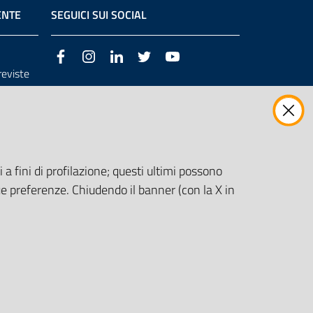
ENTE
SEGUICI SUI SOCIAL
Facebook
Instagram
LinkedIn
Twitter
Youtube
previste
3/98/CE
 a fini di profilazione; questi ultimi possono
e preferenze. Chiudendo il banner (con la X in