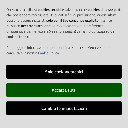
Questo sito utilizza
cookies tecnici
e talvolta anche
cookies di terze parti
che potrebbero raccogliere i tuoi dati a fini di profilazione; questi ultimi
possono essere installati
solo con il tuo consenso esplicito
, tramite il
pulsante
Accetta tutto
, oppure modificando le tue preferenze.
Chiudendo il banner (con la X in alto a destra) verranno utilizzati solo i
cookies tecnici.
Per maggiori informazioni e per modificare le tue preferenze, puoi
consultare la nostra
Cookie Policy
.
Solo cookies tecnici
Vai alla pagina
Accetta tutti
Cookie Policy
Privacy policy
Cambia le impostazioni
Dichiarazione di accessibilità
Impostazioni cookie