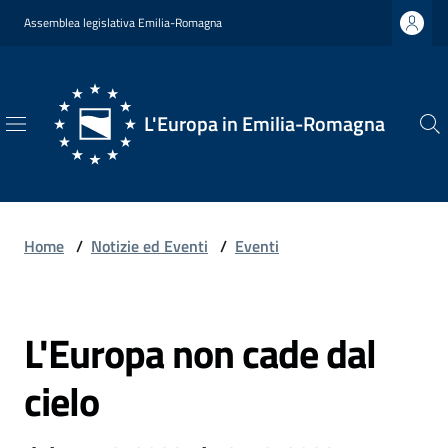
Vai al contenuto
Vai alla navigazione
Vai al footer
Assemblea legislativa Emilia-Romagna
L'Europa in Emilia-Romagna
L'Europa
in
Emilia-
Romagna
Home
/
Notizie ed Eventi
/
Eventi
L'Europa non cade dal
Chi
Salta al contenuto
Siamo
cielo
Opportunità