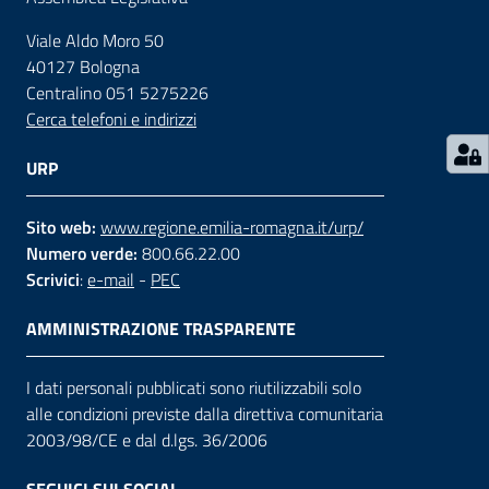
Viale Aldo Moro 50
Contatti
40127 Bologna
Centralino 051 5275226
Cerca telefoni e indirizzi
Seguici
su
URP
Sito web:
www.regione.emilia-romagna.it/urp/
Numero verde:
800.66.22.00
Scrivici
:
e-mail
-
PEC
AMMINISTRAZIONE TRASPARENTE
I dati personali pubblicati sono riutilizzabili solo
alle condizioni previste dalla direttiva comunitaria
2003/98/CE e dal d.lgs. 36/2006