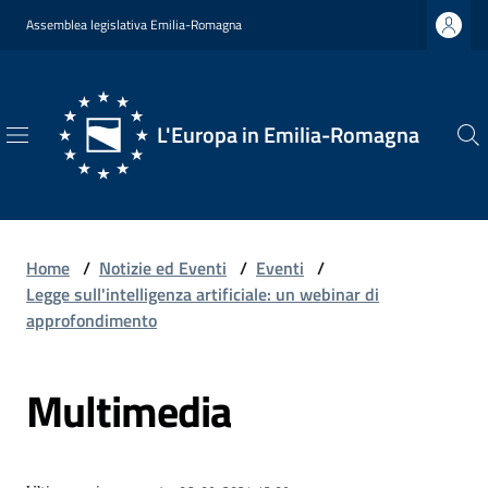
Vai al contenuto
Vai alla navigazione
Vai al footer
Assemblea legislativa Emilia-Romagna
L'Europa in Emilia-Romagna
L'Europa
in
Emilia-
Romagna
Home
/
Notizie ed Eventi
/
Eventi
/
Legge sull'intelligenza artificiale: un webinar di
approfondimento
Chi
Multimedia
Siamo
Opportunità