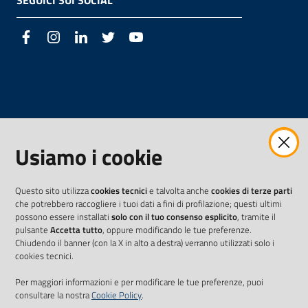
SEGUICI SUI SOCIAL
Facebook
Instagram
LinkedIn
Twitter
Youtube
Usiamo i cookie
Questo sito utilizza
cookies tecnici
e talvolta anche
cookies di terze parti
che potrebbero raccogliere i tuoi dati a fini di profilazione; questi ultimi
possono essere installati
solo con il tuo consenso esplicito
, tramite il
pulsante
Accetta tutto
, oppure modificando le tue preferenze.
Chiudendo il banner (con la X in alto a destra) verranno utilizzati solo i
cookies tecnici.
Per maggiori informazioni e per modificare le tue preferenze, puoi
consultare la nostra
Cookie Policy
.