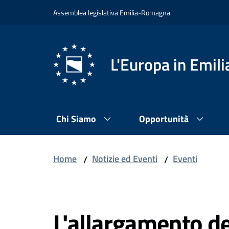
Vai al contenuto
Vai alla navigazione
Vai al footer
Assemblea legislativa Emilia-Romagna
L'Europa in Emi
Chi Siamo
Opportunità
Home
Notizie ed Eventi
Eventi
/
/
Salta al contenuto
L'allargamento de