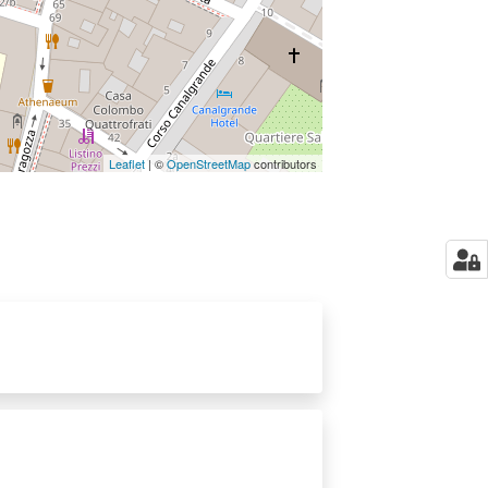
Leaflet
| ©
OpenStreetMap
contributors