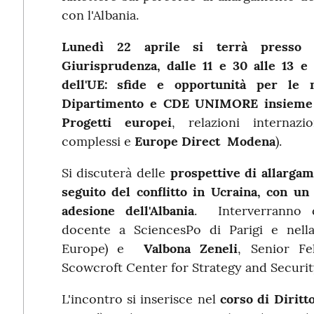
con l'Albania.
Lunedì 22 aprile
si terrà presso 
Giurisprudenza, dalle 11 e 30 alle 13 e 
dell'UE: sfide e opportunità per le n
Dipartimento e CDE UNIMORE insie
Progetti europei
, relazioni internaz
complessi e
Europe Direct Modena
).
Si discuterà delle
prospettive di allarga
seguito del conflitto in Ucraina, con un
adesione dell'Albania
. Interverranno q
docente a SciencesPo di Parigi e nell
Europe) e
Valbona Zeneli
, Senior F
Scowcroft Center for Strategy and Security
L'incontro si inserisce nel
corso di Diritt