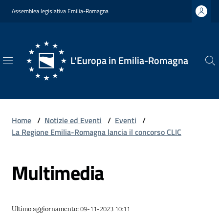
Vai al contenuto
Vai alla navigazione
Vai al footer
Assemblea legislativa Emilia-Romagna
L'Europa in Emilia-Romagna
L'Europa
in
Emilia-
Romagna
Home
/
Notizie ed Eventi
/
Eventi
/
La Regione Emilia-Romagna lancia il concorso CLIC
Multimedia
Chi
Siamo
09-11-2023 10:11
Ultimo aggiornamento
:
Opportunità