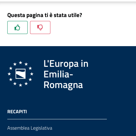
Questa pagina ti è stata utile?
Formazione
Notizie
ed
L'Europa in
eventi
Emilia-
Romagna
Partecipazione
Approfondimenti
RECAPITI
Assemblea Legislativa