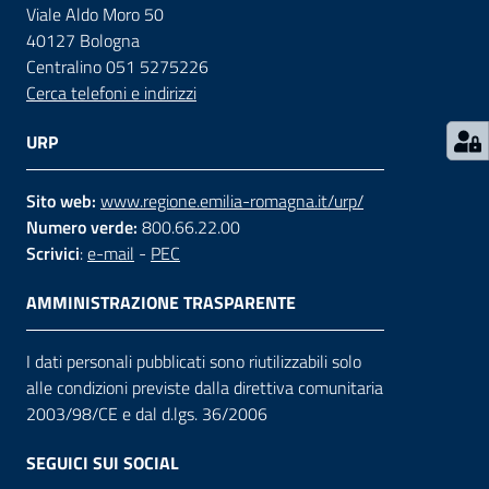
Viale Aldo Moro 50
40127 Bologna
Contatti
Centralino 051 5275226
Cerca telefoni e indirizzi
Seguici
URP
su
Sito web:
www.regione.emilia-romagna.it/urp/
Numero verde:
800.66.22.00
Scrivici
:
e-mail
-
PEC
AMMINISTRAZIONE TRASPARENTE
I dati personali pubblicati sono riutilizzabili solo
alle condizioni previste dalla direttiva comunitaria
2003/98/CE e dal d.lgs. 36/2006
SEGUICI SUI SOCIAL