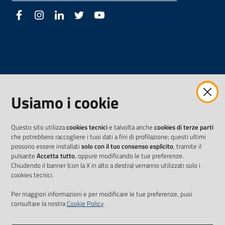
Facebook
Instagram
LinkedIn
Twitter
Youtube
Usiamo i cookie
Questo sito utilizza
cookies tecnici
e talvolta anche
cookies di terze parti
che potrebbero raccogliere i tuoi dati a fini di profilazione; questi ultimi
possono essere installati
solo con il tuo consenso esplicito
, tramite il
pulsante
Accetta tutto
, oppure modificando le tue preferenze.
Chiudendo il banner (con la X in alto a destra) verranno utilizzati solo i
cookies tecnici.
Per maggiori informazioni e per modificare le tue preferenze, puoi
consultare la nostra
Cookie Policy
.