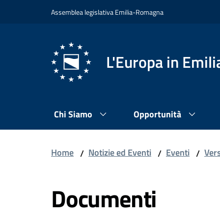
Vai al contenuto
Vai alla navigazione
Vai al footer
Assemblea legislativa Emilia-Romagna
L'Europa in Emi
Chi Siamo
Opportunità
Home
Notizie ed Eventi
Eventi
Vers
/
/
/
Documenti