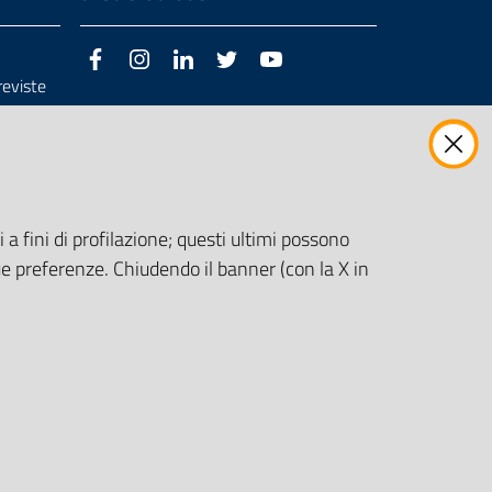
Facebook
Instagram
LinkedIn
Twitter
Youtube
previste
3/98/CE
 a fini di profilazione; questi ultimi possono
e preferenze. Chiudendo il banner (con la X in