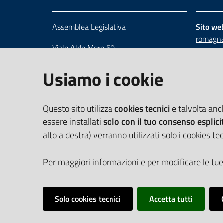
Assemblea Legislativa
Sito we
romagna
Viale Aldo Moro 50
Numero 
40127 Bologna
Scrivici
Usiamo i cookie
Centralino 051 5275226
Cerca telefoni e indirizzi
Questo sito utilizza
cookies tecnici
e talvolta an
essere installati
solo con il tuo consenso esplici
alto a destra) verranno utilizzati solo i cookies tec
Per maggiori informazioni e per modificare le tue
Solo cookies tecnici
Accetta tutti
Vai alla pagina
Cookie Policy
Privacy policy
Dichiarazione d