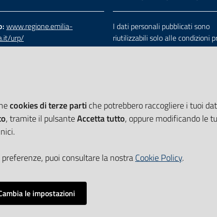
b:
www.regione.emilia-
I dati personali pubblicati sono
.it/urp/
riutilizzabili solo alle condizioni 
verde:
800.66.22.00
dalla direttiva comunitaria 200
:
e-mail
-
PEC
e dal d.lgs. 36/2006
che
cookies di terze parti
che potrebbero raccogliere i tuoi dati
to
, tramite il pulsante
Accetta tutto
, oppure modificando le tu
nici.
 preferenze, puoi consultare la nostra
Cookie Policy
.
Cambia le impostazioni
Impostazioni cookie
i accessibilità