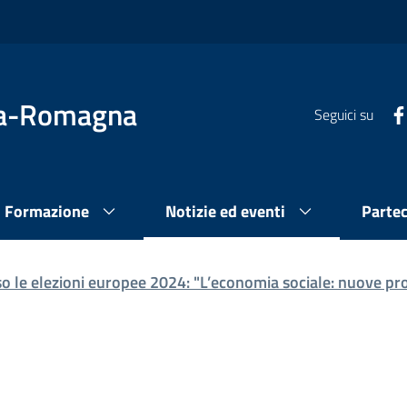
lia-Romagna
Seguici su
Formazione
Notizie ed eventi
Parte
o le elezioni europee 2024: "L’economia sociale: nuove pro