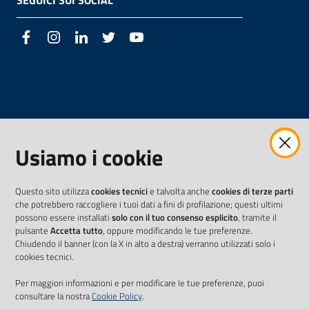
SEGUICI SUI SOCIAL
Facebook
Instagram
LinkedIn
Twitter
Youtube
Usiamo i cookie
Questo sito utilizza
cookies tecnici
e talvolta anche
cookies di terze parti
che potrebbero raccogliere i tuoi dati a fini di profilazione; questi ultimi
possono essere installati
solo con il tuo consenso esplicito
, tramite il
pulsante
Accetta tutto
, oppure modificando le tue preferenze.
Chiudendo il banner (con la X in alto a destra) verranno utilizzati solo i
cookies tecnici.
Per maggiori informazioni e per modificare le tue preferenze, puoi
consultare la nostra
Cookie Policy
.