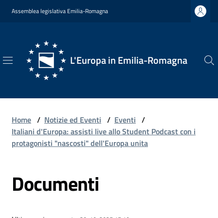
Vai al contenuto
Vai alla navigazione
Vai al footer
Assemblea legislativa Emilia-Romagna
L'Europa in Emilia-Romagna
L'Europa
in
Emilia-
Romagna
Home
/
Notizie ed Eventi
/
Eventi
/
Italiani d'Europa: assisti live allo Student Podcast con i
protagonisti "nascosti" dell'Europa unita
Chi
Documenti
Siamo
Opportunità