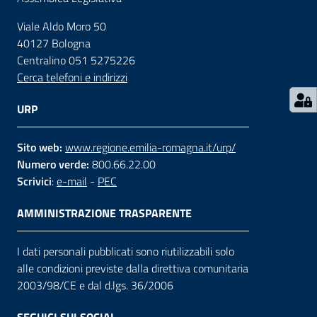
Viale Aldo Moro 50
Contatti
40127 Bologna
Centralino 051 5275226
Cerca telefoni e indirizzi
Seguici
su
URP
Sito web:
www.regione.emilia-romagna.it/urp/
Numero verde:
800.66.22.00
Scrivici
:
e-mail
-
PEC
AMMINISTRAZIONE TRASPARENTE
I dati personali pubblicati sono riutilizzabili solo
alle condizioni previste dalla direttiva comunitaria
2003/98/CE e dal d.lgs. 36/2006