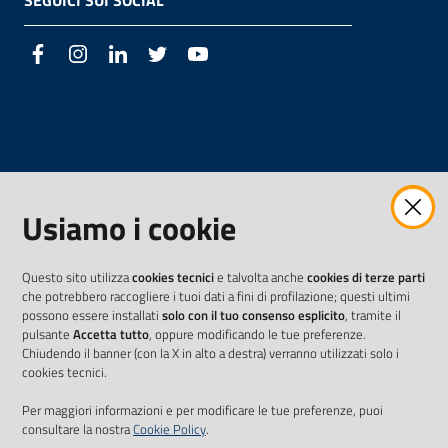
SEGUICI SUI SOCIAL
Facebook
Instagram
LinkedIn
Twitter
Youtube
Usiamo i cookie
Questo sito utilizza
cookies tecnici
e talvolta anche
cookies di terze parti
che potrebbero raccogliere i tuoi dati a fini di profilazione; questi ultimi
possono essere installati
solo con il tuo consenso esplicito
, tramite il
pulsante
Accetta tutto
, oppure modificando le tue preferenze.
Chiudendo il banner (con la X in alto a destra) verranno utilizzati solo i
cookies tecnici.
Per maggiori informazioni e per modificare le tue preferenze, puoi
consultare la nostra
Cookie Policy
.