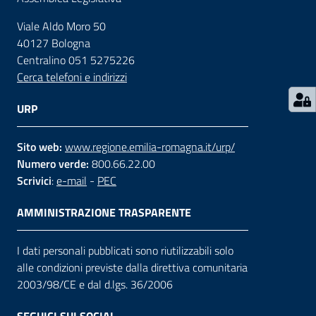
Viale Aldo Moro 50
Contatti
40127 Bologna
Centralino 051 5275226
Cerca telefoni e indirizzi
Seguici
su
URP
Sito web:
www.regione.emilia-romagna.it/urp/
Numero verde:
800.66.22.00
Scrivici
:
e-mail
-
PEC
AMMINISTRAZIONE TRASPARENTE
I dati personali pubblicati sono riutilizzabili solo
alle condizioni previste dalla direttiva comunitaria
2003/98/CE e dal d.lgs. 36/2006