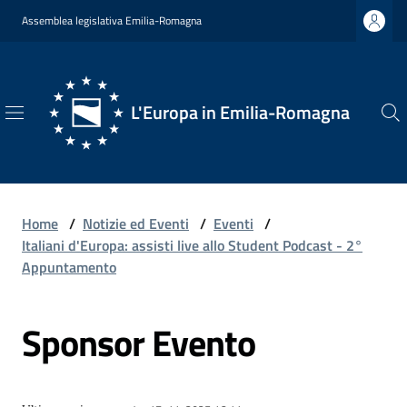
Vai al contenuto
Vai alla navigazione
Vai al footer
Assemblea legislativa Emilia-Romagna
L'Europa in Emilia-Romagna
L'Europa
in
Emilia-
Romagna
Home
/
Notizie ed Eventi
/
Eventi
/
Italiani d'Europa: assisti live allo Student Podcast - 2°
Appuntamento
Chi
Sponsor Evento
Siamo
Opportunità