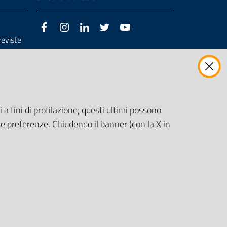
Facebook
Instagram
LinkedIn
Twitter
Youtube
previste
3/98/CE
 a fini di profilazione; questi ultimi possono
e preferenze. Chiudendo il banner (con la X in