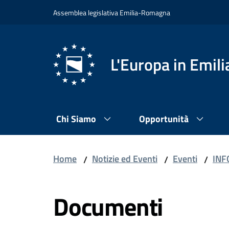
Vai al contenuto
Vai alla navigazione
Vai al footer
Assemblea legislativa Emilia-Romagna
L'Europa in Emi
Chi Siamo
Opportunità
Home
Notizie ed Eventi
Eventi
INF
/
/
/
Documenti