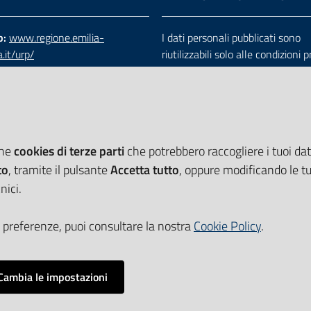
b:
www.regione.emilia-
I dati personali pubblicati sono
.it/urp/
riutilizzabili solo alle condizioni 
verde:
800.66.22.00
dalla direttiva comunitaria 200
:
e-mail
-
PEC
e dal d.lgs. 36/2006
che
cookies di terze parti
che potrebbero raccogliere i tuoi dati
to
, tramite il pulsante
Accetta tutto
, oppure modificando le tu
nici.
 preferenze, puoi consultare la nostra
Cookie Policy
.
Cambia le impostazioni
Impostazioni cookie
i accessibilità