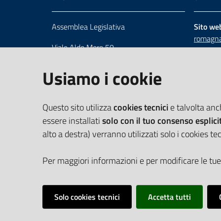
Assemblea Legislativa
Sito we
romagna
Viale Aldo Moro 50
Numero 
40127 Bologna
Scrivici
Usiamo i cookie
Centralino 051 5275226
Cerca telefoni e indirizzi
Questo sito utilizza
cookies tecnici
e talvolta an
essere installati
solo con il tuo consenso esplici
alto a destra) verranno utilizzati solo i cookies tec
Per maggiori informazioni e per modificare le tue
Solo cookies tecnici
Accetta tutti
Vai alla pagina
Cookie Policy
Privacy policy
Dichiarazione d