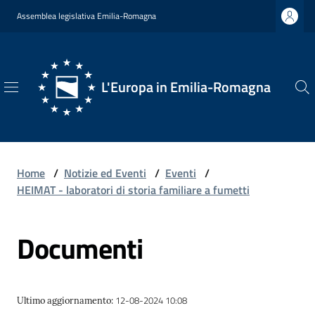
Vai al contenuto
Vai alla navigazione
Vai al footer
Assemblea legislativa Emilia-Romagna
L'Europa in Emilia-Romagna
L'Europa
in
Emilia-
Romagna
Home
/
Notizie ed Eventi
/
Eventi
/
HEIMAT - laboratori di storia familiare a fumetti
Documenti
Chi
Siamo
12-08-2024 10:08
Ultimo aggiornamento
:
Opportunità