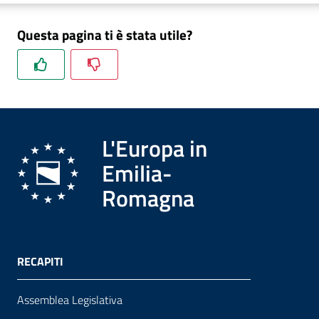
Questa pagina ti è stata utile?
Formazione
Notizie
ed
L'Europa in
eventi
Emilia-
Romagna
Partecipazione
Approfondimenti
RECAPITI
Assemblea Legislativa