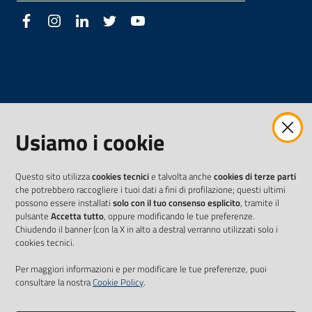
Facebook
Instagram
LinkedIn
Twitter
Youtube
Usiamo i cookie
Questo sito utilizza
cookies tecnici
e talvolta anche
cookies di terze parti
che potrebbero raccogliere i tuoi dati a fini di profilazione; questi ultimi
possono essere installati
solo con il tuo consenso esplicito
, tramite il
pulsante
Accetta tutto
, oppure modificando le tue preferenze.
Chiudendo il banner (con la X in alto a destra) verranno utilizzati solo i
cookies tecnici.
Per maggiori informazioni e per modificare le tue preferenze, puoi
consultare la nostra
Cookie Policy
.