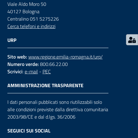
Viale Aldo Moro 50
40127 Bologna
Contatti
Centralino 051 5275226
Cerca telefoni e indirizzi
Seguici
URP
su
Sito web:
www.regione.emilia-romagna.it/urp/
Numero verde:
800.66.22.00
Scrivici
:
e-mail
-
PEC
AMMINISTRAZIONE TRASPARENTE
I dati personali pubblicati sono riutilizzabili solo
alle condizioni previste dalla direttiva comunitaria
2003/98/CE e dal d.lgs. 36/2006
SEGUICI SUI SOCIAL