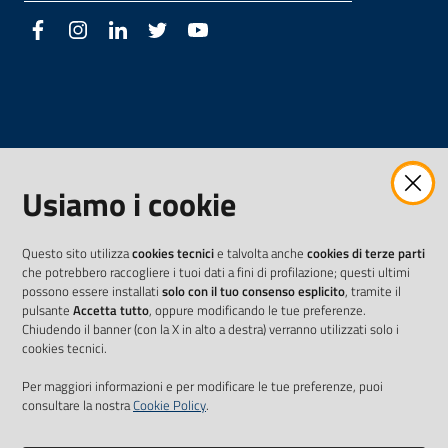
Facebook
Instagram
LinkedIn
Twitter
Youtube
Usiamo i cookie
Questo sito utilizza
cookies tecnici
e talvolta anche
cookies di terze parti
che potrebbero raccogliere i tuoi dati a fini di profilazione; questi ultimi
possono essere installati
solo con il tuo consenso esplicito
, tramite il
pulsante
Accetta tutto
, oppure modificando le tue preferenze.
Chiudendo il banner (con la X in alto a destra) verranno utilizzati solo i
cookies tecnici.
Per maggiori informazioni e per modificare le tue preferenze, puoi
consultare la nostra
Cookie Policy
.