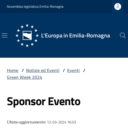
Vai al contenuto
Vai alla navigazione
Vai al footer
Assemblea legislativa Emilia-Romagna
L'Europa in Emilia-Romagna
L'Europa
in
Emilia-
Romagna
Home
/
Notizie ed Eventi
/
Eventi
/
Green Week 2024
Sponsor Evento
Chi
Siamo
12-03-2024 16:03
Ultimo aggiornamento
:
Opportunità