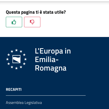
Questa pagina ti è stata utile?
Formazione
Notizie
ed
L'Europa in
eventi
Emilia-
Romagna
Partecipazione
Approfondimenti
RECAPITI
Assemblea Legislativa