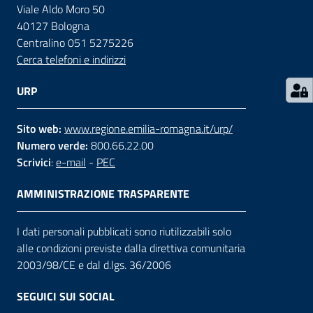
Viale Aldo Moro 50
40127 Bologna
Contatti
Centralino 051 5275226
Cerca telefoni e indirizzi
Seguici
URP
su
Sito web:
www.regione.emilia-romagna.it/urp/
Numero verde:
800.66.22.00
Scrivici
:
e-mail
-
PEC
AMMINISTRAZIONE TRASPARENTE
I dati personali pubblicati sono riutilizzabili solo
alle condizioni previste dalla direttiva comunitaria
2003/98/CE e dal d.lgs. 36/2006
SEGUICI SUI SOCIAL