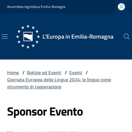
Vai al contenuto
Vai alla navigazione
Vai al footer
Assemblea legislativa Emilia-Romagna
L'Europa in Emilia-Romagna
L'Europa
in
Emilia-
Romagna
Home
/
Notizie ed Eventi
/
Eventi
/
Giornata Europea delle Lingue 2024: le lingue come
strumento di cooperazione
Chi
Sponsor Evento
Siamo
Opportunità