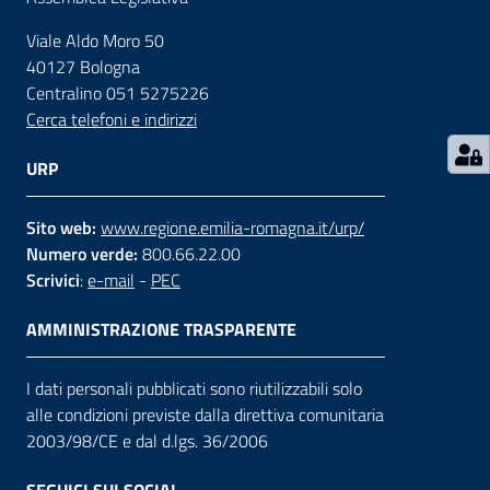
Viale Aldo Moro 50
Contatti
40127 Bologna
Centralino 051 5275226
Cerca telefoni e indirizzi
Seguici
su
URP
Sito web:
www.regione.emilia-romagna.it/urp/
Numero verde:
800.66.22.00
Scrivici
:
e-mail
-
PEC
AMMINISTRAZIONE TRASPARENTE
I dati personali pubblicati sono riutilizzabili solo
alle condizioni previste dalla direttiva comunitaria
2003/98/CE e dal d.lgs. 36/2006