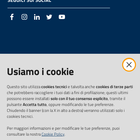
SEGUICI SUI SOCIAL
Facebook
Instagram
LinkedIn
Twitter
Youtube
Usiamo i cookie
Questo sito utilizza
cookies tecnici
e talvolta anche
cookies di terze parti
che potrebbero raccogliere i tuoi dati a fini di profilazione; questi ultimi
possono essere installati
solo con il tuo consenso esplicito
, tramite il
pulsante
Accetta tutto
, oppure modificando le tue preferenze.
Chiudendo il banner (con la X in alto a destra) verranno utilizzati solo i
cookies tecnici.
Per maggiori informazioni e per modificare le tue preferenze, puoi
consultare la nostra
Cookie Policy
.