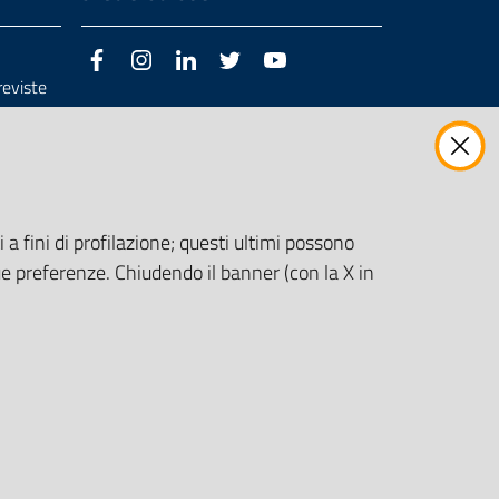
Facebook
Instagram
LinkedIn
Twitter
Youtube
previste
3/98/CE
 a fini di profilazione; questi ultimi possono
e preferenze. Chiudendo il banner (con la X in