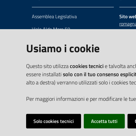
Assemblea Legislativa
Sito we
romagna
Viale Aldo Moro 50
Numero 
40127 Bologna
Scrivici
Usiamo i cookie
Centralino 051 5275226
Cerca telefoni e indirizzi
Questo sito utilizza
cookies tecnici
e talvolta an
essere installati
solo con il tuo consenso esplici
alto a destra) verranno utilizzati solo i cookies tec
Per maggiori informazioni e per modificare le tue
Solo cookies tecnici
Accetta tutti
Vai alla pagina
Cookie Policy
Privacy policy
Dichiarazione d