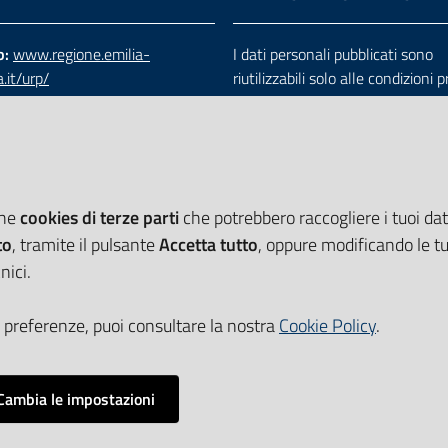
b:
www.regione.emilia-
I dati personali pubblicati sono
.it/urp/
riutilizzabili solo alle condizioni 
verde:
800.66.22.00
dalla direttiva comunitaria 200
:
e-mail
-
PEC
e dal d.lgs. 36/2006
che
cookies di terze parti
che potrebbero raccogliere i tuoi dati
to
, tramite il pulsante
Accetta tutto
, oppure modificando le tu
nici.
 preferenze, puoi consultare la nostra
Cookie Policy
.
Cambia le impostazioni
Impostazioni cookie
i accessibilità