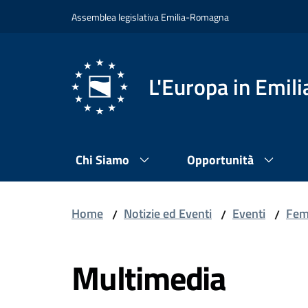
Vai al contenuto
Vai alla navigazione
Vai al footer
Assemblea legislativa Emilia-Romagna
L'Europa in Emi
Chi Siamo
Opportunità
Home
Notizie ed Eventi
Eventi
Femm
/
/
/
Multimedia