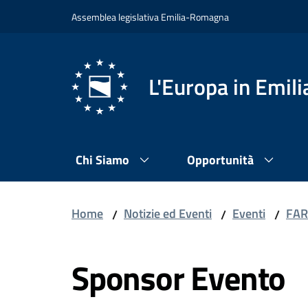
Vai al contenuto
Vai alla navigazione
Vai al footer
Assemblea legislativa Emilia-Romagna
L'Europa in Emi
Chi Siamo
Opportunità
Home
Notizie ed Eventi
Eventi
FARE
/
/
/
Sponsor Evento