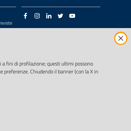
Facebook
Instagram
LinkedIn
Twitter
Youtube
previste
3/98/CE
 a fini di profilazione; questi ultimi possono
e preferenze. Chiudendo il banner (con la X in