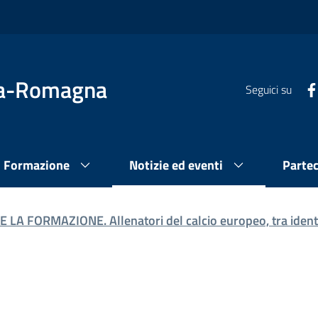
lia-Romagna
Seguici su
Formazione
Notizie ed eventi
Parte
 LA FORMAZIONE. Allenatori del calcio europeo, tra identi