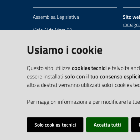
Assemblea Legislativa
Sito we
romagna
Viale Aldo Moro 50
Numero 
40127 Bologna
Scrivici
Usiamo i cookie
Centralino 051 5275226
Cerca telefoni e indirizzi
Questo sito utilizza
cookies tecnici
e talvolta an
essere installati
solo con il tuo consenso esplici
alto a destra) verranno utilizzati solo i cookies tec
Per maggiori informazioni e per modificare le tue
Solo cookies tecnici
Accetta tutti
Vai alla pagina
Cookie Policy
Privacy policy
Dichiarazione d