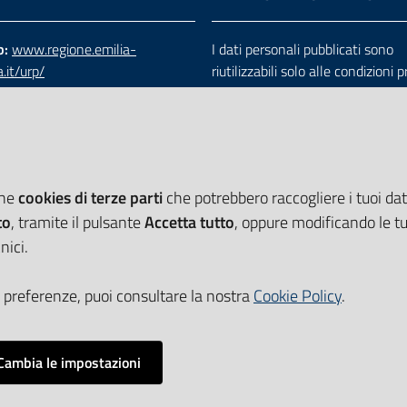
b:
www.regione.emilia-
I dati personali pubblicati sono
.it/urp/
riutilizzabili solo alle condizioni 
verde:
800.66.22.00
dalla direttiva comunitaria 200
:
e-mail
-
PEC
e dal d.lgs. 36/2006
che
cookies di terze parti
che potrebbero raccogliere i tuoi dati
to
, tramite il pulsante
Accetta tutto
, oppure modificando le tu
nici.
 preferenze, puoi consultare la nostra
Cookie Policy
.
Cambia le impostazioni
Impostazioni cookie
i accessibilità