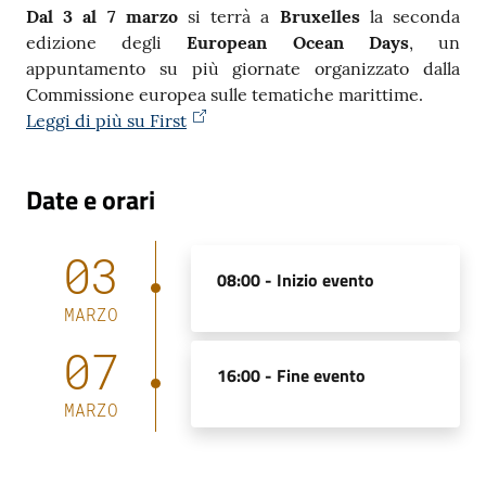
Dal 3 al 7 marzo
si terrà a
Bruxelles
la seconda
edizione degli
European Ocean Days
, un
Contatti
appuntamento su più giornate organizzato dalla
Commissione europea sulle tematiche marittime.
Leggi di più su First
Seguici
su
Date e orari
03
08:00 -
Inizio evento
MARZO
07
16:00 -
Fine evento
MARZO