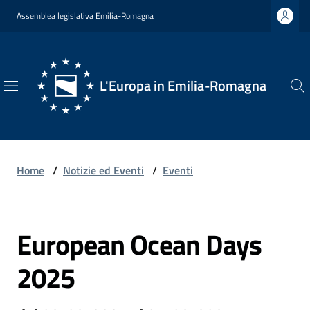
Vai al contenuto
Vai alla navigazione
Vai al footer
Assemblea legislativa Emilia-Romagna
L'Europa in Emilia-Romagna
L'Europa
in
Emilia-
Romagna
Home
/
Notizie ed Eventi
/
Eventi
European Ocean Days
Chi
Salta al contenuto
Siamo
2025
Opportunità