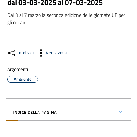
dal 03-03-2025 al 07-03-2025
Dal 3 al 7 marzo la seconda edizione delle giornate UE per 
gli oceani
Formazione
Notizie
Condividi
Vedi azioni
ed
eventi
Argomenti
Ambiente
Partecipazione
Approfondimenti
INDICE DELLA PAGINA