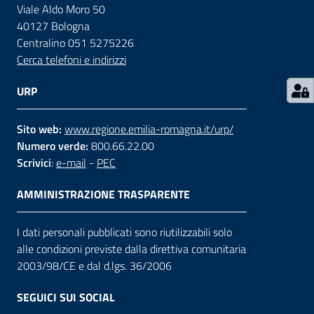
Viale Aldo Moro 50
40127 Bologna
Contatti
Centralino 051 5275226
Cerca telefoni e indirizzi
Seguici
URP
su
Sito web:
www.regione.emilia-romagna.it/urp/
Numero verde:
800.66.22.00
Scrivici
:
e-mail
-
PEC
AMMINISTRAZIONE TRASPARENTE
I dati personali pubblicati sono riutilizzabili solo
alle condizioni previste dalla direttiva comunitaria
2003/98/CE e dal d.lgs. 36/2006
SEGUICI SUI SOCIAL