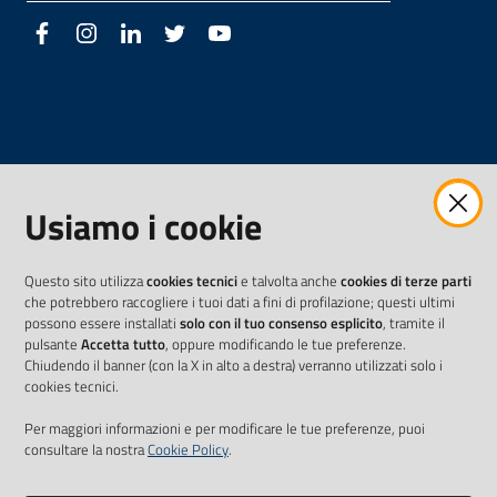
Facebook
Instagram
LinkedIn
Twitter
Youtube
Usiamo i cookie
Questo sito utilizza
cookies tecnici
e talvolta anche
cookies di terze parti
che potrebbero raccogliere i tuoi dati a fini di profilazione; questi ultimi
possono essere installati
solo con il tuo consenso esplicito
, tramite il
pulsante
Accetta tutto
, oppure modificando le tue preferenze.
Chiudendo il banner (con la X in alto a destra) verranno utilizzati solo i
cookies tecnici.
Per maggiori informazioni e per modificare le tue preferenze, puoi
consultare la nostra
Cookie Policy
.