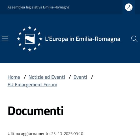
Vai al contenuto
Vai alla navigazione
Vai al footer
Assemblea legislativa Emilia-Romagna
L'Europa in Emilia-Romagna
L'Europa
in
Emilia-
Romagna
Home
/
Notizie ed Eventi
/
Eventi
/
EU Enlargement Forum
Documenti
Chi
Siamo
23-10-2025 09:10
Ultimo aggiornamento
:
Opportunità