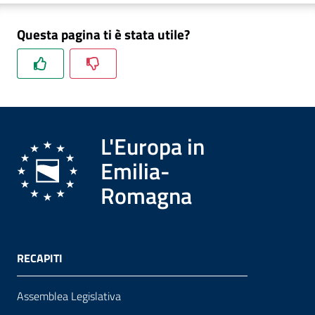
Questa pagina ti è stata utile?
Formazione
Notizie
ed
L'Europa in
eventi
Emilia-
Romagna
Partecipazione
Approfondimenti
RECAPITI
Assemblea Legislativa