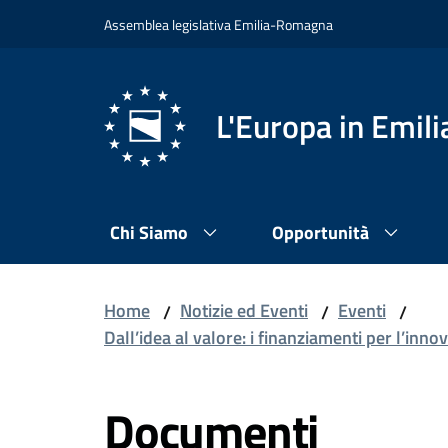
Vai al contenuto
Vai alla navigazione
Vai al footer
Assemblea legislativa Emilia-Romagna
L'Europa in Emi
Chi Siamo
Opportunità
Home
Notizie ed Eventi
Eventi
/
/
/
Dall’idea al valore: i finanziamenti per l’i
Documenti