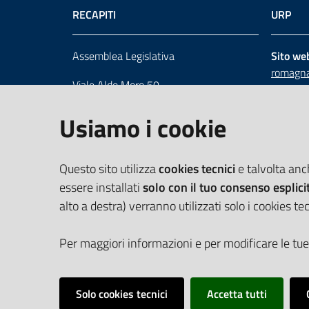
RECAPITI
URP
Assemblea Legislativa
Sito we
romagna
Viale Aldo Moro 50
Numero 
40127 Bologna
Scrivici
Usiamo i cookie
Centralino 051 5275226
Cerca telefoni e indirizzi
Questo sito utilizza
cookies tecnici
e talvolta an
essere installati
solo con il tuo consenso esplici
alto a destra) verranno utilizzati solo i cookies tec
Per maggiori informazioni e per modificare le tue
Solo cookies tecnici
Accetta tutti
Vai alla pagina