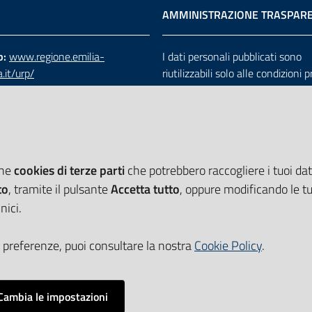
AMMINISTRAZIONE TRASPAR
b:
www.regione.emilia-
I dati personali pubblicati sono
.it/urp/
riutilizzabili solo alle condizioni 
verde:
800.66.22.00
dalla direttiva comunitaria 200
:
e-mail
-
PEC
e dal d.lgs. 36/2006
che
cookies di terze parti
che potrebbero raccogliere i tuoi dati
to
, tramite il pulsante
Accetta tutto
, oppure modificando le tu
nici.
 preferenze, puoi consultare la nostra
Cookie Policy
.
Cambia le impostazioni