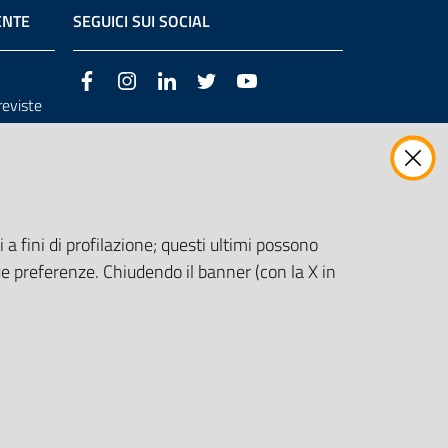
ENTE
SEGUICI SUI SOCIAL
Facebook
Instagram
LinkedIn
Twitter
Youtube
previste
3/98/CE
 a fini di profilazione; questi ultimi possono
e preferenze. Chiudendo il banner (con la X in