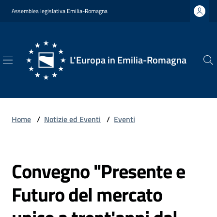
Vai al contenuto
Vai alla navigazione
Vai al footer
Assemblea legislativa Emilia-Romagna
L'Europa in Emilia-Romagna
L'Europa
in
Emilia-
Romagna
Home
/
Notizie ed Eventi
/
Eventi
Convegno "Presente e
Chi
Salta al contenuto
Siamo
Futuro del mercato
Opportunità