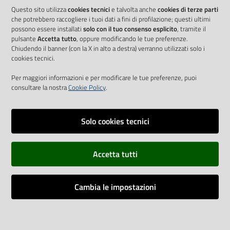
Questo sito utilizza
cookies tecnici
e talvolta anche
cookies di terze parti
che potrebbero raccogliere i tuoi dati a fini di profilazione; questi ultimi
possono essere installati
solo con il tuo consenso esplicito
, tramite il
pulsante
Accetta tutto
, oppure modificando le tue preferenze.
Chiudendo il banner (con la X in alto a destra) verranno utilizzati solo i
cookies tecnici.
Per maggiori informazioni e per modificare le tue preferenze, puoi
consultare la nostra
Cookie Policy
.
Solo cookies tecnici
Vai alla pagina
Accetta tutti
Cookie Policy
Privacy policy
Cambia le impostazioni
Dichiarazione di accessibilità
Impostazioni cookie