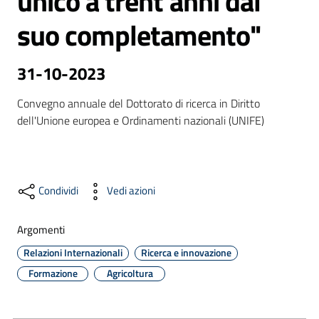
unico a trent'anni dal
suo completamento"
Formazione
31-10-2023
Convegno annuale del Dottorato di ricerca in Diritto 
Notizie
dell'Unione europea e Ordinamenti nazionali (UNIFE)
ed
eventi
Condividi
Vedi azioni
Partecipazione
Argomenti
Relazioni Internazionali
Ricerca e innovazione
Approfondimenti
Formazione
Agricoltura