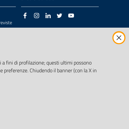
Facebook
Instagram
LinkedIn
Twitter
Youtube
previste
3/98/CE
 a fini di profilazione; questi ultimi possono
e preferenze. Chiudendo il banner (con la X in