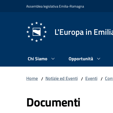
Vai al contenuto
Vai alla navigazione
Vai al footer
Assemblea legislativa Emilia-Romagna
L'Europa in Emi
Chi Siamo
Opportunità
Home
Notizie ed Eventi
Eventi
Con
/
/
/
Documenti