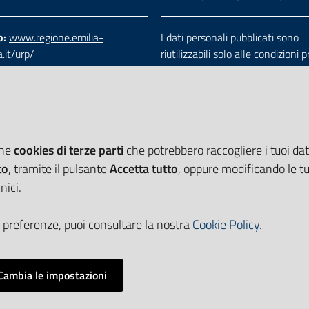
b:
www.regione.emilia-
I dati personali pubblicati sono
.it/urp/
riutilizzabili solo alle condizioni 
verde:
800.66.22.00
dalla direttiva comunitaria 200
:
e-mail
-
PEC
e dal d.lgs. 36/2006
che
cookies di terze parti
che potrebbero raccogliere i tuoi dati
to
, tramite il pulsante
Accetta tutto
, oppure modificando le tu
nici.
 preferenze, puoi consultare la nostra
Cookie Policy
.
Cambia le impostazioni
Impostazioni cookie
i accessibilità