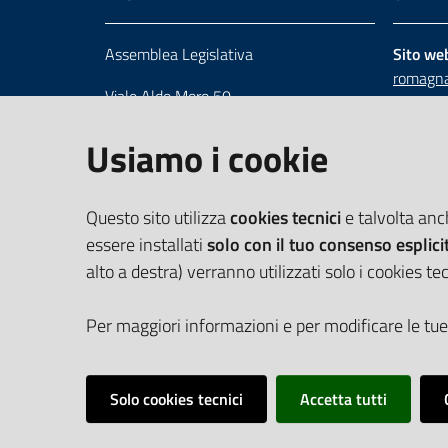
Assemblea Legislativa
Sito we
romagna
Viale Aldo Moro 50
Numero 
40127 Bologna
Scrivici
Usiamo i cookie
Centralino 051 5275226
Cerca telefoni e indirizzi
Questo sito utilizza
cookies tecnici
e talvolta an
essere installati
solo con il tuo consenso esplici
alto a destra) verranno utilizzati solo i cookies tec
Per maggiori informazioni e per modificare le tue
Solo cookies tecnici
Accetta tutti
Vai alla pagina
Cookie Policy
Privacy policy
Dichiarazione d