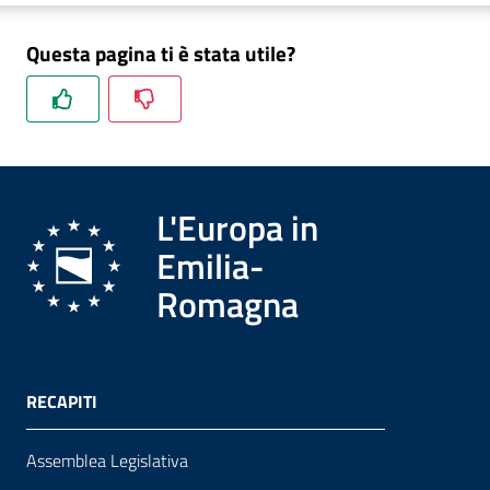
Questa pagina ti è stata utile?
Formazione
Notizie
ed
L'Europa in
eventi
Emilia-
Romagna
Partecipazione
Approfondimenti
RECAPITI
Assemblea Legislativa