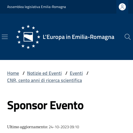
Vai al contenuto
Vai alla navigazione
Vai al footer
Assemblea legislativa Emilia-Romagna
L'Europa in Emilia-Romagna
L'Europa
in
Emilia-
Romagna
Home
/
Notizie ed Eventi
/
Eventi
/
CNR, cento anni di ricerca scientifica
Sponsor Evento
Chi
Siamo
24-10-2023 09:10
Ultimo aggiornamento
:
Opportunità