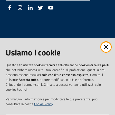
Facebook
Instagram
LinkedIn
Twitter
Youtube
Usiamo i cookie
Questo sito utilizza
cookies tecnici
e talvolta anche
cookies di terze parti
che potrebbero raccogliere i tuoi dati a fini di profilazione; questi ultimi
possono essere installati
solo con il tuo consenso esplicito
, tramite il
pulsante
Accetta tutto
, oppure modificando le tue preferenze.
Chiudendo il banner (con la X in alto a destra) verranno utilizzati solo i
cookies tecnici.
Per maggiori informazioni e per modificare le tue preferenze, puoi
consultare la nostra
Cookie Policy
.