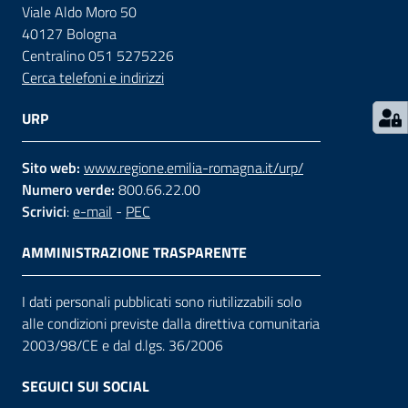
Viale Aldo Moro 50
40127 Bologna
Contatti
Centralino 051 5275226
Cerca telefoni e indirizzi
Seguici
URP
su
Sito web:
www.regione.emilia-romagna.it/urp/
Numero verde:
800.66.22.00
Scrivici
:
e-mail
-
PEC
AMMINISTRAZIONE TRASPARENTE
I dati personali pubblicati sono riutilizzabili solo
alle condizioni previste dalla direttiva comunitaria
2003/98/CE e dal d.lgs. 36/2006
SEGUICI SUI SOCIAL