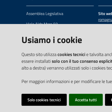
Assemblea Legislativa
Sito we
romagna
Viale Aldo Moro 50
Numero 
40127 Bologna
Scrivici
Usiamo i cookie
Centralino 051 5275226
Cerca telefoni e indirizzi
Questo sito utilizza
cookies tecnici
e talvolta an
essere installati
solo con il tuo consenso esplici
alto a destra) verranno utilizzati solo i cookies tec
Per maggiori informazioni e per modificare le tue
Solo cookies tecnici
Accetta tutti
Vai alla pagina
Cookie Policy
Privacy policy
Dichiarazione d