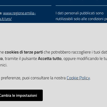
b:
www.regione.emilia-
I dati personali pubblicati sono
.it/urp/
riutilizzabili solo alle condizioni 
verde:
800.66.22.00
dalla direttiva comunitaria 200
:
e-mail
-
PEC
e dal d.lgs. 36/2006
che
cookies di terze parti
che potrebbero raccogliere i tuoi dati
to
, tramite il pulsante
Accetta tutto
, oppure modificando le tu
nici.
 preferenze, puoi consultare la nostra
Cookie Policy
.
Cambia le impostazioni
Impostazioni cookie
i accessibilità