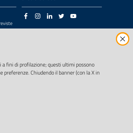
Facebook
Instagram
LinkedIn
Twitter
Youtube
previste
3/98/CE
 a fini di profilazione; questi ultimi possono
e preferenze. Chiudendo il banner (con la X in