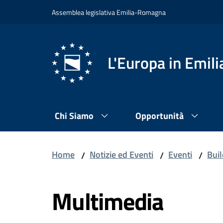
Vai al contenuto
Vai alla navigazione
Vai al footer
Assemblea legislativa Emilia-Romagna
L'Europa in Emi
Chi Siamo
Opportunità
Home
Notizie ed Eventi
Eventi
Bui
/
/
/
Multimedia