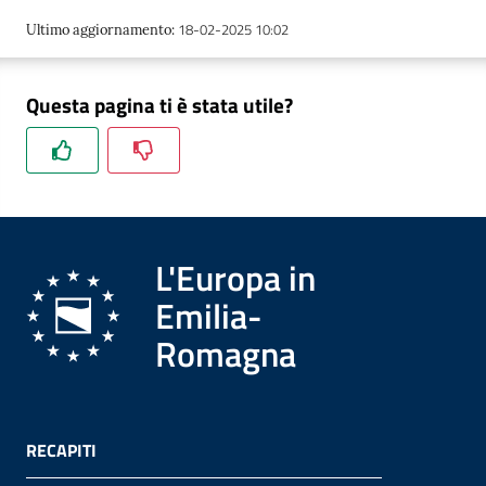
18-02-2025 10:02
Ultimo aggiornamento
:
Formazione
Questa pagina ti è stata utile?
Notizie
ed
eventi
L'Europa in
Emilia-
Partecipazione
Romagna
Approfondimenti
RECAPITI