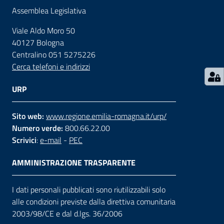
Assemblea Legislativa
Contatti
Viale Aldo Moro 50
40127 Bologna
Centralino 051 5275226
Seguici
Cerca telefoni e indirizzi
su
URP
Sito web:
www.regione.emilia-romagna.it/urp/
Numero verde:
800.66.22.00
Scrivici
:
e-mail
-
PEC
AMMINISTRAZIONE TRASPARENTE
I dati personali pubblicati sono riutilizzabili solo
alle condizioni previste dalla direttiva comunitaria
2003/98/CE e dal d.lgs. 36/2006