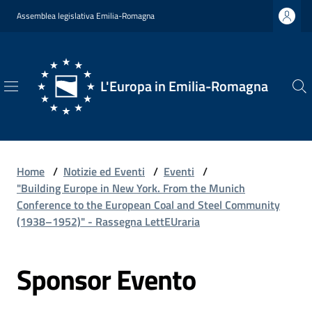
Vai al contenuto
Vai alla navigazione
Vai al footer
Assemblea legislativa Emilia-Romagna
L'Europa in Emilia-Romagna
L'Europa
in
Emilia-
Romagna
Home
/
Notizie ed Eventi
/
Eventi
/
"Building Europe in New York. From the Munich
Conference to the European Coal and Steel Community
(1938–1952)" - Rassegna LettEUraria
Chi
Siamo
Sponsor Evento
Opportunità