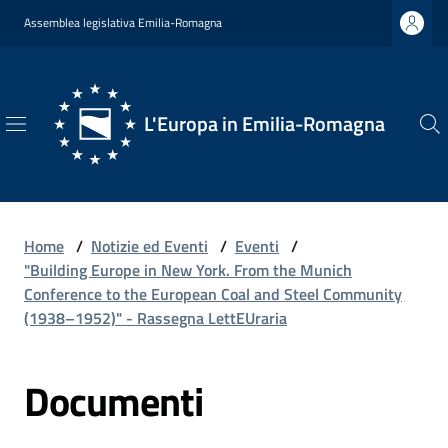
Vai al contenuto
Vai alla navigazione
Vai al footer
Assemblea legislativa Emilia-Romagna
L'Europa in Emilia-Romagna
L'Europa
in
Emilia-
Romagna
Home
/
Notizie ed Eventi
/
Eventi
/
"Building Europe in New York. From the Munich
Conference to the European Coal and Steel Community
(1938–1952)" - Rassegna LettEUraria
Chi
Siamo
Documenti
Opportunità