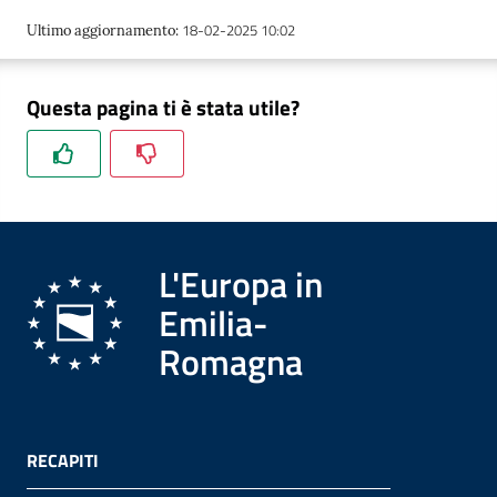
18-02-2025 10:02
Ultimo aggiornamento
:
Formazione
Questa pagina ti è stata utile?
Notizie
ed
eventi
L'Europa in
Emilia-
Partecipazione
Romagna
Approfondimenti
RECAPITI