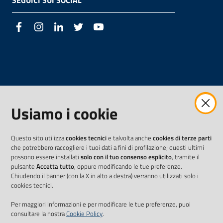
SEGUICI SUI SOCIAL
Facebook
Instagram
LinkedIn
Twitter
Youtube
Usiamo i cookie
Questo sito utilizza
cookies tecnici
e talvolta anche
cookies di terze parti
che potrebbero raccogliere i tuoi dati a fini di profilazione; questi ultimi
possono essere installati
solo con il tuo consenso esplicito
, tramite il
pulsante
Accetta tutto
, oppure modificando le tue preferenze.
Chiudendo il banner (con la X in alto a destra) verranno utilizzati solo i
cookies tecnici.
Per maggiori informazioni e per modificare le tue preferenze, puoi
consultare la nostra
Cookie Policy
.