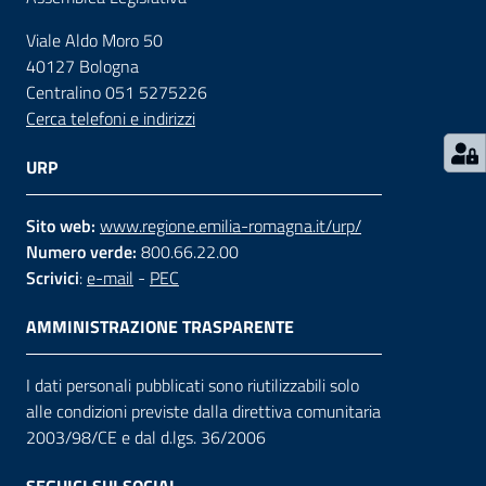
Viale Aldo Moro 50
Contatti
40127 Bologna
Centralino 051 5275226
Cerca telefoni e indirizzi
Seguici
su
URP
Sito web:
www.regione.emilia-romagna.it/urp/
Numero verde:
800.66.22.00
Scrivici
:
e-mail
-
PEC
AMMINISTRAZIONE TRASPARENTE
I dati personali pubblicati sono riutilizzabili solo
alle condizioni previste dalla direttiva comunitaria
2003/98/CE e dal d.lgs. 36/2006