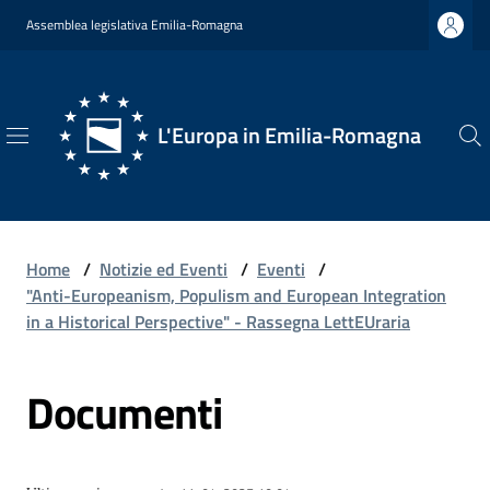
Vai al contenuto
Vai alla navigazione
Vai al footer
Assemblea legislativa Emilia-Romagna
L'Europa in Emilia-Romagna
L'Europa
in
Emilia-
Romagna
Home
/
Notizie ed Eventi
/
Eventi
/
"Anti-Europeanism, Populism and European Integration
in a Historical Perspective" - Rassegna LettEUraria
Chi
Documenti
Siamo
Opportunità