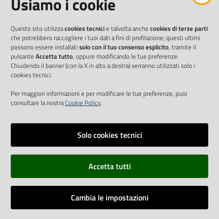
Usiamo i cookie
Questo sito utilizza
cookies tecnici
e talvolta anche
cookies di terze parti
che potrebbero raccogliere i tuoi dati a fini di profilazione; questi ultimi
possono essere installati
solo con il tuo consenso esplicito
, tramite il
pulsante
Accetta tutto
, oppure modificando le tue preferenze.
Chiudendo il banner (con la X in alto a destra) verranno utilizzati solo i
cookies tecnici.
Per maggiori informazioni e per modificare le tue preferenze, puoi
consultare la nostra
Cookie Policy
.
Solo cookies tecnici
Vai alla pagina
Accetta tutti
Cookie Policy
Privacy policy
Cambia le impostazioni
Dichiarazione di accessibilità