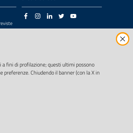
Facebook
Instagram
LinkedIn
Twitter
Youtube
previste
3/98/CE
 a fini di profilazione; questi ultimi possono
e preferenze. Chiudendo il banner (con la X in