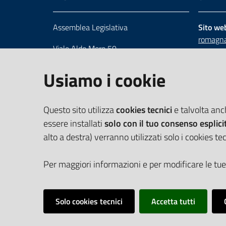
Assemblea Legislativa
Sito we
romagna
Viale Aldo Moro 50
Numero 
40127 Bologna
Scrivici
Usiamo i cookie
Centralino 051 5275226
Cerca telefoni e indirizzi
Questo sito utilizza
cookies tecnici
e talvolta an
essere installati
solo con il tuo consenso esplici
alto a destra) verranno utilizzati solo i cookies tec
Per maggiori informazioni e per modificare le tue
Solo cookies tecnici
Accetta tutti
Vai alla pagina
Cookie Policy
Privacy policy
Dichiarazione d