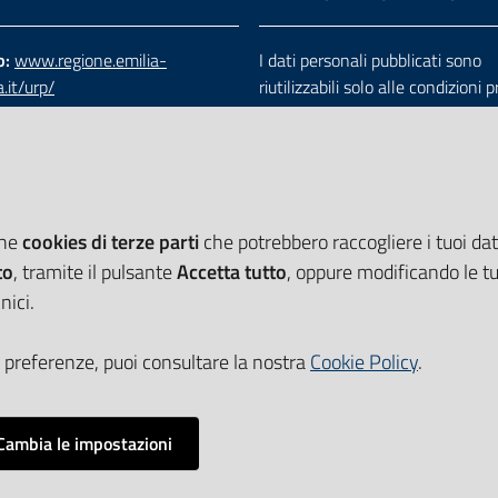
b:
www.regione.emilia-
I dati personali pubblicati sono
.it/urp/
riutilizzabili solo alle condizioni 
verde:
800.66.22.00
dalla direttiva comunitaria 200
:
e-mail
-
PEC
e dal d.lgs. 36/2006
che
cookies di terze parti
che potrebbero raccogliere i tuoi dati
to
, tramite il pulsante
Accetta tutto
, oppure modificando le tu
nici.
 preferenze, puoi consultare la nostra
Cookie Policy
.
Cambia le impostazioni
Impostazioni cookie
i accessibilità