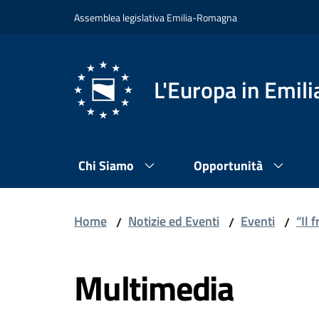
Vai al contenuto
Vai alla navigazione
Vai al footer
Assemblea legislativa Emilia-Romagna
L'Europa in Emi
Chi Siamo
Opportunità
Home
Notizie ed Eventi
Eventi
“Il 
/
/
/
Multimedia