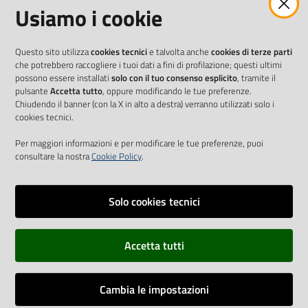
Usiamo i cookie
Questo sito utilizza
cookies tecnici
e talvolta anche
cookies di terze parti
che potrebbero raccogliere i tuoi dati a fini di profilazione; questi ultimi
possono essere installati
solo con il tuo consenso esplicito
, tramite il
pulsante
Accetta tutto
, oppure modificando le tue preferenze.
Chiudendo il banner (con la X in alto a destra) verranno utilizzati solo i
cookies tecnici.
Per maggiori informazioni e per modificare le tue preferenze, puoi
consultare la nostra
Cookie Policy
.
Solo cookies tecnici
Vai alla pagina
Accetta tutti
Cookie Policy
Privacy policy
Cambia le impostazioni