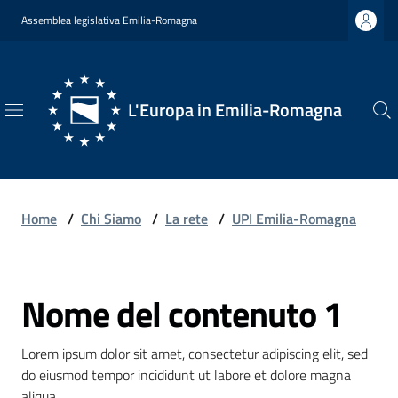
Vai al contenuto
Vai alla navigazione
Vai al footer
Assemblea legislativa Emilia-Romagna
L'Europa in Emilia-Romagna
L'Europa
in
Emilia-
Romagna
Home
/
Chi Siamo
/
La rete
/
UPI Emilia-Romagna
Nome del contenuto 1
Chi
Salta al contenuto
Siamo
Lorem ipsum dolor sit amet, consectetur adipiscing elit, sed 
do eiusmod tempor incididunt ut labore et dolore magna 
Opportunità
aliqua.