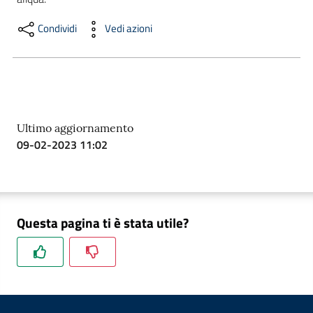
Condividi
Vedi azioni
Formazione
Notizie
ed
Ultimo aggiornamento
eventi
09-02-2023 11:02
Partecipazione
Questa pagina ti è stata utile?
Approfondimenti