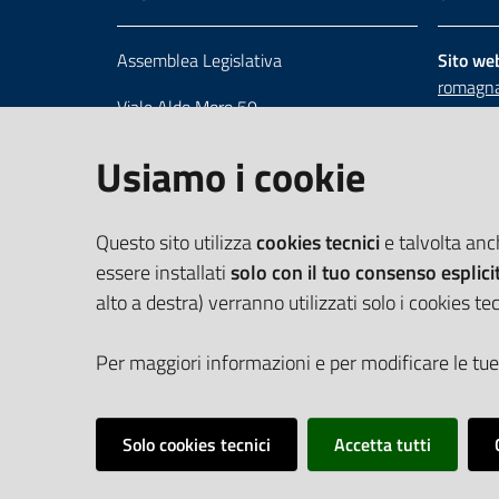
Assemblea Legislativa
Sito we
romagna
Viale Aldo Moro 50
Numero 
40127 Bologna
Scrivici
Usiamo i cookie
Centralino 051 5275226
Cerca telefoni e indirizzi
Questo sito utilizza
cookies tecnici
e talvolta an
essere installati
solo con il tuo consenso esplici
alto a destra) verranno utilizzati solo i cookies tec
Per maggiori informazioni e per modificare le tue
Solo cookies tecnici
Accetta tutti
Vai alla pagina
Cookie Policy
Privacy policy
Dichiarazione d