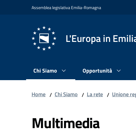
Vai al contenuto
Vai alla navigazione
Vai al footer
Assemblea legislativa Emilia-Romagna
L'Europa in Emi
Chi Siamo
Opportunità
Home
Chi Siamo
La rete
Unione re
/
/
/
Multimedia