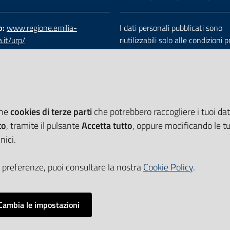
b:
www.regione.emilia-
I dati personali pubblicati sono
.it/urp/
riutilizzabili solo alle condizioni 
verde:
800.66.22.00
dalla direttiva comunitaria 200
:
e-mail
-
PEC
e dal d.lgs. 36/2006
che
cookies di terze parti
che potrebbero raccogliere i tuoi dati
to
, tramite il pulsante
Accetta tutto
, oppure modificando le tu
nici.
 preferenze, puoi consultare la nostra
Cookie Policy
.
Cambia le impostazioni
Impostazioni cookie
i accessibilità