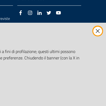
Facebook
Instagram
LinkedIn
Twitter
Youtube
previste
3/98/CE
 a fini di profilazione; questi ultimi possono
e preferenze. Chiudendo il banner (con la X in