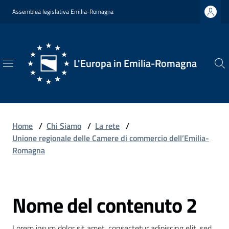
Vai al contenuto
Vai alla navigazione
Vai al footer
Assemblea legislativa Emilia-Romagna
L'Europa in Emilia-Romagna
L'Europa
in
Emilia-
Romagna
Home
/
Chi Siamo
/
La rete
/
Unione regionale delle Camere di commercio dell’Emilia-
Romagna
Chi
Siamo
Nome del contenuto 2
Salta al contenuto
Opportunità
Lorem ipsum dolor sit amet, consectetur adipiscing elit, sed 