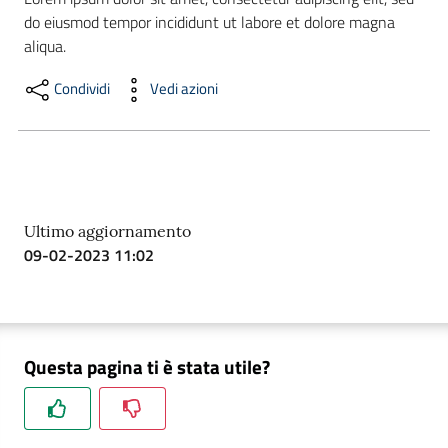
do eiusmod tempor incididunt ut labore et dolore magna 
aliqua.
Formazione
Condividi
Vedi azioni
Notizie
ed
eventi
Ultimo aggiornamento
09-02-2023 11:02
Partecipazione
Questa pagina ti è stata utile?
Approfondimenti