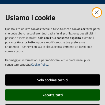
Usiamo i cookie
Questo sito utilizza
cookies tecnici
e talvolta anche
cookies di terze parti
che potrebbero raccogliere i tuoi dati a fini di profilazione; questi ultimi
possono essere installati
solo con il tuo consenso esplicito
, tramite il
pulsante
Accetta tutto
, oppure modificando le tue preferenze.
Chiudendo il banner (con la X in alto a destra) verranno utilizzati solo i
cookies tecnici.
Per maggiori informazioni e per modificare le tue preferenze, puoi
consultare la nostra
Cookie Policy
.
Solo cookies tecnici
Vai alla pagina
Accetta tutti
Cookie Policy