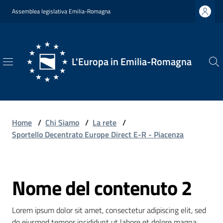
Vai al contenuto
Vai alla navigazione
Vai al footer
Assemblea legislativa Emilia-Romagna
L'Europa in Emilia-Romagna
L'Europa
in
Emilia-
Romagna
Home
/
Chi Siamo
/
La rete
/
Sportello Decentrato Europe Direct E-R - Piacenza
Chi
Nome del contenuto 2
Siamo
Salta al contenuto
Lorem ipsum dolor sit amet, consectetur adipiscing elit, sed 
Opportunità
do eiusmod tempor incididunt ut labore et dolore magna 