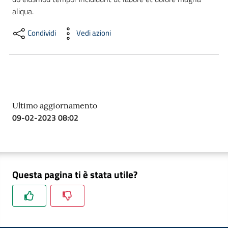
aliqua.
Condividi
Vedi azioni
Formazione
Notizie
ed
eventi
Ultimo aggiornamento
09-02-2023 08:02
Partecipazione
Questa pagina ti è stata utile?
Approfondimenti