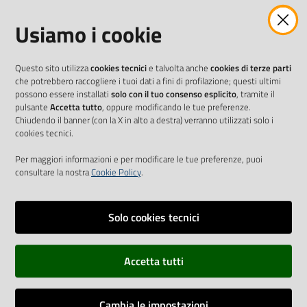
Usiamo i cookie
Questo sito utilizza
cookies tecnici
e talvolta anche
cookies di terze parti
che potrebbero raccogliere i tuoi dati a fini di profilazione; questi ultimi
possono essere installati
solo con il tuo consenso esplicito
, tramite il
pulsante
Accetta tutto
, oppure modificando le tue preferenze.
Chiudendo il banner (con la X in alto a destra) verranno utilizzati solo i
cookies tecnici.
Per maggiori informazioni e per modificare le tue preferenze, puoi
consultare la nostra
Cookie Policy
.
Solo cookies tecnici
Vai alla pagina
Accetta tutti
Cookie Policy
Privacy policy
Cambia le impostazioni