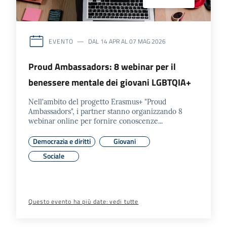
EVENTO
DAL
14 APR
AL
07 MAG
2026
Proud Ambassadors: 8 webinar per il
benessere mentale dei giovani LGBTQIA+
Nell'ambito del progetto Erasmus+ "Proud
Ambassadors", i partner stanno organizzando 8
webinar online per fornire conoscenze...
Democrazia e diritti
Giovani
Sociale
Questo evento ha più date: vedi tutte