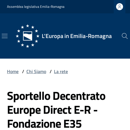
Vai al contenuto
Vai alla navigazione
Vai al footer
Assemblea legislativa Emilia-Romagna
L'Europa in Emilia-Romagna
L'Europa
in
Emilia-
Romagna
Home
/
Chi Siamo
/
La rete
Sportello Decentrato
Chi
Europe Direct E-R -
Siamo
Fondazione E35
Opportunità