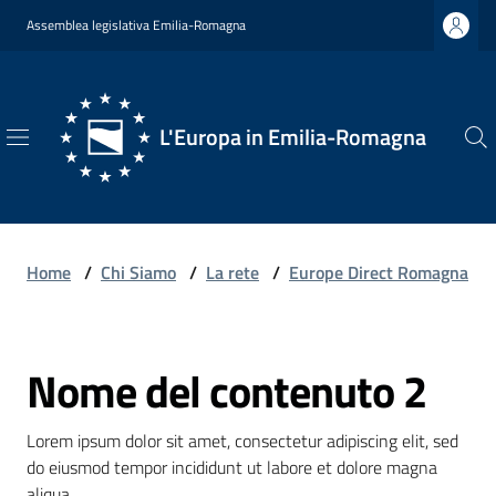
Vai al contenuto
Vai alla navigazione
Vai al footer
Assemblea legislativa Emilia-Romagna
L'Europa in Emilia-Romagna
L'Europa
in
Emilia-
Romagna
Home
/
Chi Siamo
/
La rete
/
Europe Direct Romagna
Nome del contenuto 2
Chi
Salta al contenuto
Siamo
Lorem ipsum dolor sit amet, consectetur adipiscing elit, sed 
do eiusmod tempor incididunt ut labore et dolore magna 
Opportunità
aliqua.