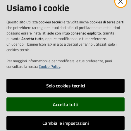
Usiamo i cookie
Questo sito utilizza
cookies tecnici
e talvolta anche
cookies di terze parti
che potrebbero raccogliere i tuoi dati a fini di profilazione; questi ultimi
possono essere installati
solo con il tuo consenso esplicito
, tramite il
pulsante
Accetta tutto
, oppure modificando le tue preferenze.
Chiudendo il banner (con la X in alto a destra) verranno utilizzati solo i
cookies tecnici.
Per maggiori informazioni e per modificare le tue preferenze, puoi
consultare la nostra
Cookie Policy
.
Solo cookies tecnici
Vai alla pagina
Accetta tutti
Cookie Policy
Privacy policy
Cambia le impostazioni