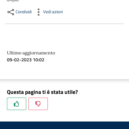
Condividi
Vedi azioni
Formazione
Notizie
ed
Ultimo aggiornamento
eventi
09-02-2023 10:02
Partecipazione
Questa pagina ti è stata utile?
Approfondimenti