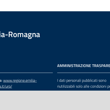
ilia-Romagna
AMMINISTRAZIONE TRASPAR
b:
www.regione.emilia-
I dati personali pubblicati sono
.it/urp/
riutilizzabili solo alle condizioni 
verde:
800.66.22.00
dalla direttiva comunitaria 200
:
e-mail
-
PEC
e dal d.lgs. 36/2006