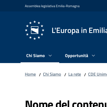
Vai al contenuto
Vai alla navigazione
Vai al footer
Assemblea legislativa Emilia-Romagna
L'Europa in Emi
Chi Siamo
Opportunità
Home
Chi Siamo
La rete
CDE Unim
/
/
/
Salta al contenuto
Nome del conten