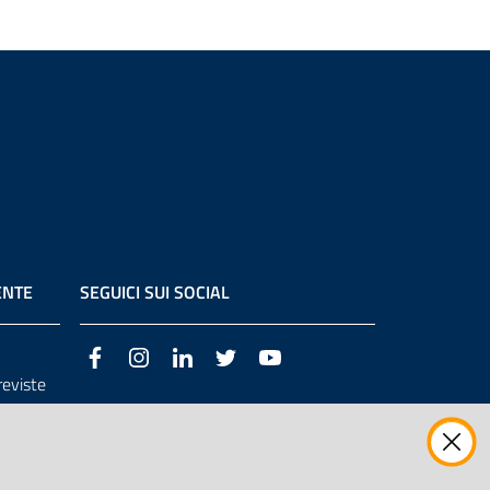
ENTE
SEGUICI SUI SOCIAL
Facebook
Instagram
LinkedIn
Twitter
Youtube
previste
3/98/CE