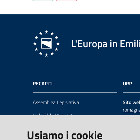
L'Europa in Em
RECAPITI
URP
Assemblea Legislativa
Sito we
romagna
Viale Aldo Moro 50
Numero 
40127 Bologna
Scrivici
Usiamo i cookie
Centralino 051 5275226
Cerca telefoni e indirizzi