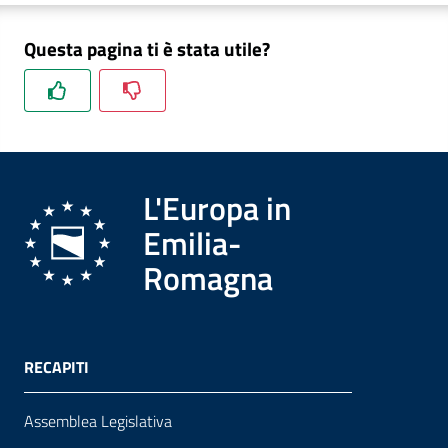
Questa pagina ti è stata utile?
Formazione
Notizie
ed
L'Europa in
eventi
Emilia-
Romagna
Partecipazione
Approfondimenti
RECAPITI
Assemblea Legislativa