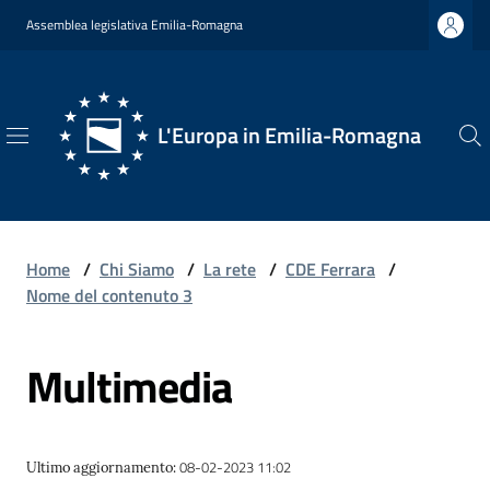
Vai al contenuto
Vai alla navigazione
Vai al footer
Assemblea legislativa Emilia-Romagna
L'Europa in Emilia-Romagna
L'Europa
in
Emilia-
Romagna
Home
/
Chi Siamo
/
La rete
/
CDE Ferrara
/
Nome del contenuto 3
Multimedia
Chi
Siamo
08-02-2023 11:02
Ultimo aggiornamento
:
Opportunità