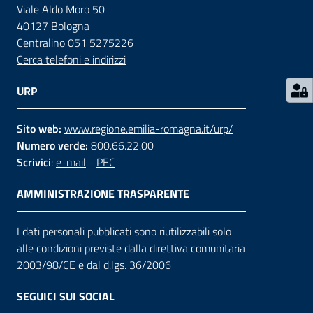
Viale Aldo Moro 50
40127 Bologna
Contatti
Centralino 051 5275226
Cerca telefoni e indirizzi
Seguici
URP
su
Sito web:
www.regione.emilia-romagna.it/urp/
Numero verde:
800.66.22.00
Scrivici
:
e-mail
-
PEC
AMMINISTRAZIONE TRASPARENTE
I dati personali pubblicati sono riutilizzabili solo
alle condizioni previste dalla direttiva comunitaria
2003/98/CE e dal d.lgs. 36/2006
SEGUICI SUI SOCIAL