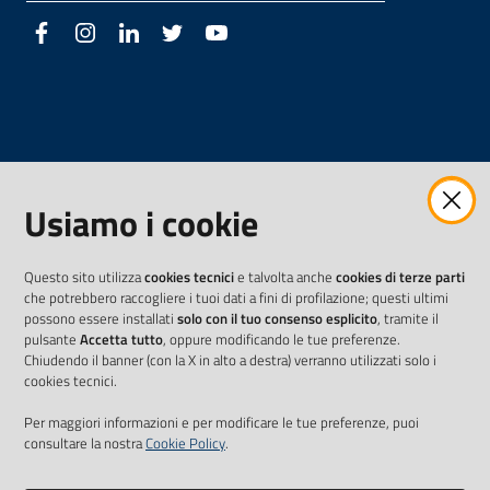
Facebook
Instagram
LinkedIn
Twitter
Youtube
Usiamo i cookie
Questo sito utilizza
cookies tecnici
e talvolta anche
cookies di terze parti
che potrebbero raccogliere i tuoi dati a fini di profilazione; questi ultimi
possono essere installati
solo con il tuo consenso esplicito
, tramite il
pulsante
Accetta tutto
, oppure modificando le tue preferenze.
Chiudendo il banner (con la X in alto a destra) verranno utilizzati solo i
cookies tecnici.
Per maggiori informazioni e per modificare le tue preferenze, puoi
consultare la nostra
Cookie Policy
.