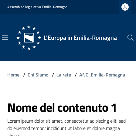
Vai al contenuto
Vai alla navigazione
Vai al footer
Assemblea legislativa Emilia-Romagna
L'Europa in Emilia-Romagna
L'Europa
in
Emilia-
Romagna
Home
/
Chi Siamo
/
La rete
/
ANCI Emilia-Romagna
Nome del contenuto 1
Chi
Salta al contenuto
Siamo
Lorem ipsum dolor sit amet, consectetur adipiscing elit, sed 
do eiusmod tempor incididunt ut labore et dolore magna 
Opportunità
aliqua.