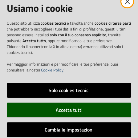
Usiamo i cookie
Questo sito utilizza
cookies tecnici
e talvolta anche
cookies di terze parti
che potrebbero raccogliere i tuoi dati a fini di profilazione; questi ultimi
possono essere installati
solo con il tuo consenso esplicito
, tramite il
pulsante
Accetta tutto
, oppure modificando le tue preferenze.
Chiudendo il banner (con la X in alto a destra) verranno utilizzati solo i
cookies tecnici.
Per maggiori informazioni e per modificare le tue preferenze, puoi
consultare la nostra
Cookie Policy
.
Solo cookies tecnici
Vai alla pagina
Accetta tutti
Cookie Policy
Privacy policy
Cambia le impostazioni