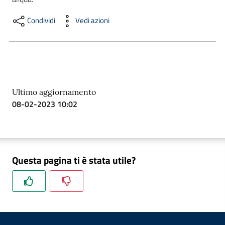
Condividi
Vedi azioni
Formazione
Notizie
ed
Ultimo aggiornamento
eventi
08-02-2023 10:02
Partecipazione
Questa pagina ti è stata utile?
Approfondimenti