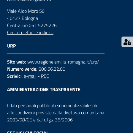
Viale Aldo Moro 50
Contatti
40127 Bologna
Centralino 051 5275226
Cerca telefoni e indirizzi
Seguici
su
URP
Sito web:
www.regione.emilia-romagna.it/urp/
Numero verde:
800.66.22.00
Scrivici
:
e-mail
-
PEC
AMMINISTRAZIONE TRASPARENTE
I dati personali pubblicati sono riutilizzabili solo
alle condizioni previste dalla direttiva comunitaria
2003/98/CE e dal d.lgs. 36/2006