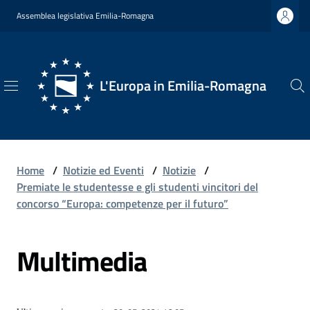
Vai al contenuto
Vai alla navigazione
Vai al footer
Assemblea legislativa Emilia-Romagna
L'Europa in Emilia-Romagna
L'Europa
in
Emilia-
Romagna
Home
/
Notizie ed Eventi
/
Notizie
/
Premiate le studentesse e gli studenti vincitori del
concorso “Europa: competenze per il futuro”
Chi
Multimedia
Siamo
Opportunità