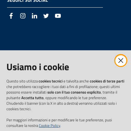
SEGUICI SUI SOCIAL
Facebook
Instagram
LinkedIn
Twitter
Youtube
Usiamo i cookie
Questo sito utilizza
cookies tecnici
e talvolta anche
cookies di terze parti
che potrebbero raccogliere i tuoi dati a fini di profilazione; questi ultimi
possono essere installati
solo con il tuo consenso esplicito
, tramite il
pulsante
Accetta tutto
, oppure modificando le tue preferenze.
Chiudendo il banner (con la X in alto a destra) verranno utilizzati solo i
cookies tecnici.
Per maggiori informazioni e per modificare le tue preferenze, puoi
consultare la nostra
Cookie Policy
.